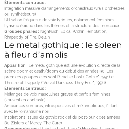
Éléments centraux :
Intégration massive d’arrangements orchestraux (vrais orchestres
ou synthétiseurs)
Utilisation fréquente de voix lyriques, notamment féminines
Lyrisme épique dans les thèmes et la structure des morceaux
Groupes phares :
Nightwish, Epica, Within Temptation,
Rhapsody of Fire, Delain
Le metal gothique : le spleen
à fleur d’amplis
Apparition :
Le metal gothique est une évolution directe de la
scène doom et death/doom du début des années 90. Les
premiers groupes clés sont Paradise Lost ("Gothic", 1991) et
Theatre of Tragedy ("Velvet Darkness They Fear", 1996).
Éléments centraux :
Mélanges de voix masculines graves et parfois féminines
(souvent en contraste)
Ambiances sombres, introspectives et mélancoliques, flirtant
avec le romantisme noir
Inspirations issues du gothic rock et du post-punk des années
80 (Sisters of Mercy, The Cure)
Groupes phares :
Paradise Lost, Type O Negative, Lacrimosa,