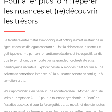
Pour aller plus loin : repérer
les nuances et (re)découvrir
les trésors
La frontière entre metal symphonique et gothique n'est ni étanche ni
figée, et c’est ce dialogue constant qui fait la richesse de la scène. Le
gothique charme par son romantisme décadent et introspectif, tandis
que le symphonique emporte par sa grandeur orchestrale et sa
flamboyance narrative. Explorer ces deux mondes, c’est s’ouvrir à une
palette de sensations intenses, où la puissance sonore se conjugue à
l’émotion brute.
Pour approfondir, rien ne vaut une écoute croisée : “Mother Earth” de
Within Temptation (2000) pour le tournant symphonique, “Icon” de
Paradise Lost (1993) pour la force gothique. Le metal, ici, déploie toutes
ses nuances et continue de tracer des routes nouvelles, bien loin des