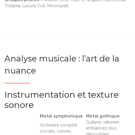
Tristania, Lacuna Coil, Moonspell
Analyse musicale : l’art de la
nuance
Instrumentation et texture
sonore
Metal symphonique
Metal gothique
Guitares saturées,
Orchestre complet
ambiances plus
(cordes, cuivres,
dépouillées