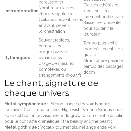
percussions)
Claviers éthérés ou
Nombreux claviers,
Instrumentation
industriels, mais
choeurs opulents
rarement orchestraux
Guitares souvent moins
Basse très présente
en avant, servent
pour soutenir la
l’orchestration
lourdeur
Souvent rapides,
Tempo plus lent à
compositions
modéré, accent sur la
progressives et
gravité
Rythmiques
dynamiques
Atmosphère pesante,
Usage de mesures
parfois des passages
complexes ou
doom
arrangements évolutifs
Le chant, signature de
chaque univers
Metal symphonique :
Prédominance des voix lyriques
féminines (Tarja Turunen chez Nightwish, Simone Simons chez
Epica), utilisation occasionnelle du growl ou du chant masculin
pour le contraste dramatique (“the beauty and the beast”).
Metal gothique :
Vocaux tourmentés, mélange entre voix