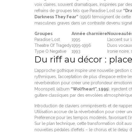
voix claires, souvent dramatiques, inspirées par d
refrains de groupes tels que Paradise Lost sur
“Dr
Darkness They Fear”
(1996) témoignent de cette h
masculines graves dans un contraste devenu signa
Groupes
Année charnière
Nouveautés
Paradise Lost
1995
L’accent sur
Theatre Of Tragedy
1995-1996
Duos vocaux,
Type O Negative
1993
Ironie noire,
Du riff au décor : plac
L’approche gothique inspire une nouvelle gestion 
rythmiques, l’acceptation de plus d’espace entre les
réverbération pour créer une profondeur émotion
Moonspell (album
“Wolfheart”, 1995
), injectent
guitare classiques par des envolées atmosphérique
Introduction de claviers omniprésents et de nappe
Utilisation accrue de la réverbération pour créer un
Préférence pour les tempos modérés, favorisant l’i
Sur le plan technique, cette transformation doit au
nouvelles pédales d’effets – le chorus et le delay d