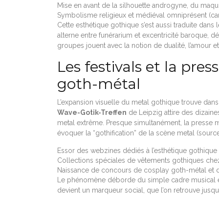
Mise en avant de la silhouette androgyne, du maqui
Symbolisme religieux et médiéval omniprésent (candé
Cette esthétique gothique s’est aussi traduite dans l
alterne entre funérarium et excentricité baroque, dé
groupes jouent avec la notion de dualité, l’amour et
Les festivals et la pres
goth-métal
L’expansion visuelle du metal gothique trouve dans l
Wave-Gotik-Treffen
de Leipzig attire des dizaine
metal extrême. Presque simultanément, la press
évoquer la “gothification” de la scène metal (sour
Essor des webzines dédiés à l’esthétique gothique
Collections spéciales de vêtements gothiques ch
Naissance de concours de cosplay goth-métal et de
Le phénomène déborde du simple cadre musical et c
devient un marqueur social, que l’on retrouve jusqu