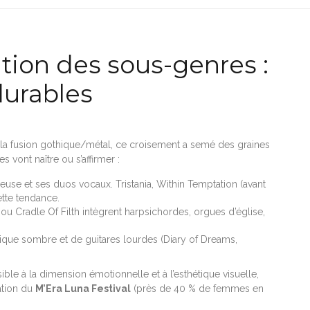
ution des sous-genres :
durables
 la fusion gothique/métal, ce croisement a semé des graines
s vont naître ou s’affirmer :
se et ses duos vocaux. Tristania, Within Temptation (avant
ette tendance.
u Cradle Of Filth intègrent harpsichordes, orgues d’église,
ique sombre et de guitares lourdes (Diary of Dreams,
ble à la dimension émotionnelle et à l’esthétique visuelle,
ation du
M’Era Luna Festival
(près de 40 % de femmes en