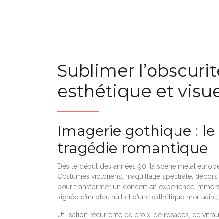
Sublimer l’obscurité
esthétique et visu
Imagerie gothique : le 
tragédie romantique
Dès le début des années 90, la scène metal europé
Costumes victoriens, maquillage spectrale, décors 
pour transformer un concert en expérience immers
signée d’un bleu nuit et d’une esthétique mortuaire, 
Utilisation récurrente de croix, de rosaces, de vitra