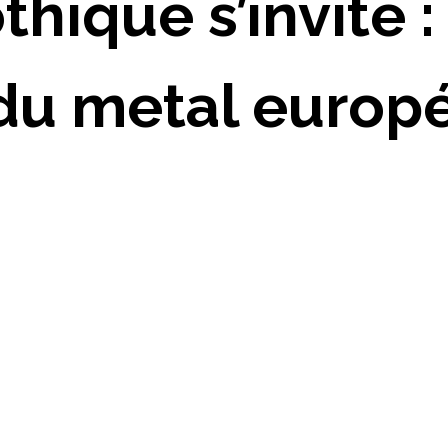
hique s’invite 
du metal europ