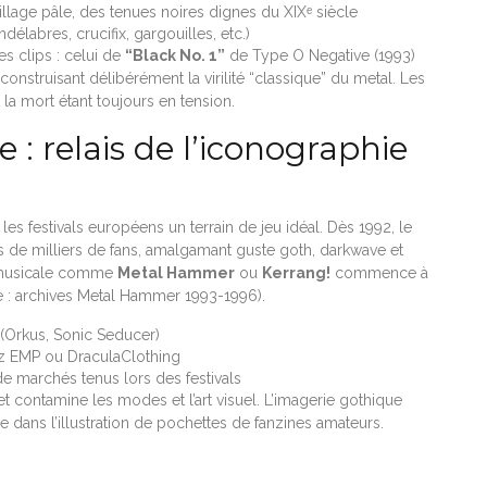
llage pâle, des tenues noires dignes du XIXᵉ siècle
labres, crucifix, gargouilles, etc.)
es clips : celui de
“Black No. 1”
de Type O Negative (1993)
construisant délibérément la virilité “classique” du metal. Les
 la mort étant toujours en tension.
se : relais de l’iconographie
es festivals européens un terrain de jeu idéal. Dès 1992, le
s de milliers de fans, amalgamant guste goth, darkwave et
e musicale comme
Metal Hammer
ou
Kerrang!
commence à
ce : archives Metal Hammer 1993-1996).
 (Orkus, Sonic Seducer)
ez EMP ou DraculaClothing
 marchés tenus lors des festivals
ontamine les modes et l’art visuel. L’imagerie gothique
e dans l’illustration de pochettes de fanzines amateurs.