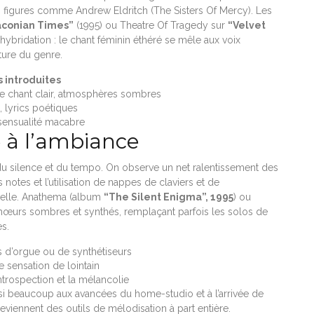
es figures comme Andrew Eldritch (The Sisters Of Mercy). Les
aconian Times”
(1995) ou Theatre Of Tragedy sur
“Velvet
ybridation : le chant féminin éthéré se mêle aux voix
ture du genre.
 introduites
 le chant clair, atmosphères sombres
 lyrics poétiques
 sensualité macabre
e à l’ambiance
du silence et du tempo. On observe un net ralentissement des
 notes et l’utilisation de nappes de claviers et de
nelle. Anathema (album
“The Silent Enigma”, 1995
) ou
 chœurs sombres et synthés, remplaçant parfois les solos de
s.
s d’orgue ou de synthétiseurs
e sensation de lointain
ntrospection et la mélancolie
ssi beaucoup aux avancées du home-studio et à l’arrivée de
eviennent des outils de mélodisation à part entière.