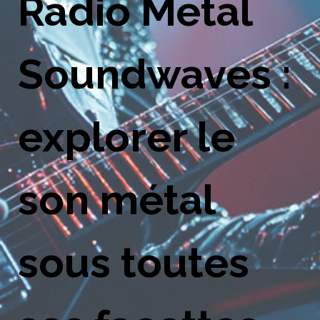
Radio Metal
Soundwaves :
explorer le
son métal
sous toutes