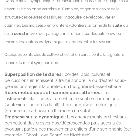
Dans le metal symphonique, l’orchestration dépasse l’anecdotique pour
devenir une colonne vertébrale. D’emblée, ce genre s’inspire de la
structure des œuvres classiques : introduire, développer, varier,
culminer. Les morceaux empruntent volontiers la forme de la
suite
ou
de la
sonate
, avec des passages instrumentaux, des leitmotivs, ou
encore des contrastes dynamiques marqués entre les sections.
Quelques points clés de cette orchestration participent à la signature
sonore du metal symphonique :
Superposition de textures :
cordes, bois, cuivres et
percussions enrichissent la trame sonore, là où d’autres sous-
genres privilégient la pureté d’un trio guitare-basse-batterie.
Rôles mélodiques et harmoniques alternés :
Les
instruments classiques alternent entre soutien harmonique
(soutenir les accords du riff) et protagonisme mélodique
(prendre le lead pour un thème ou un solo).
Emphase sur la dynamique :
Les arrangements orchestraux
permettent des crescendos/décrescendos plus accentués,
évoquant parfois des mouvements entiers d’une symphonie (par
exemple, “Ghost Love Score” de Nightwish).