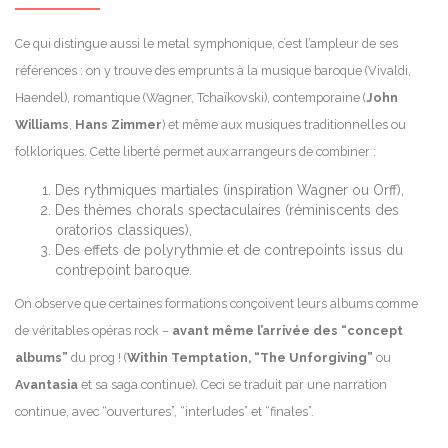
Ce qui distingue aussi le metal symphonique, c’est l’ampleur de ses
références : on y trouve des emprunts à la musique baroque (Vivaldi,
Haendel), romantique (Wagner, Tchaïkovski), contemporaine (
John
Williams
,
Hans Zimmer
) et même aux musiques traditionnelles ou
folkloriques. Cette liberté permet aux arrangeurs de combiner :
Des rythmiques martiales (inspiration Wagner ou Orff),
Des thèmes chorals spectaculaires (réminiscents des
oratorios classiques),
Des effets de polyrythmie et de contrepoints issus du
contrepoint baroque.
On observe que certaines formations conçoivent leurs albums comme
de véritables opéras rock –
avant même l’arrivée des “concept
albums”
du prog ! (
Within Temptation, “The Unforgiving”
ou
Avantasia
et sa saga continue). Ceci se traduit par une narration
continue, avec “ouvertures”, “interludes” et “finales”.