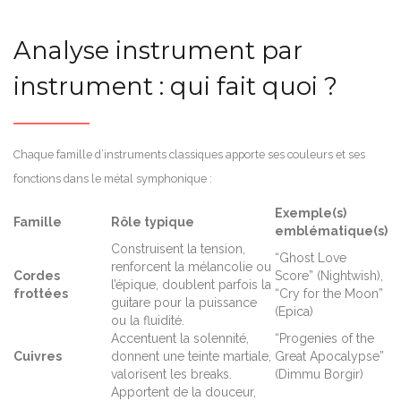
Analyse instrument par
instrument : qui fait quoi ?
Chaque famille d’instruments classiques apporte ses couleurs et ses
fonctions dans le métal symphonique :
Exemple(s)
Famille
Rôle typique
emblématique(s)
Construisent la tension,
“Ghost Love
renforcent la mélancolie ou
Cordes
Score” (Nightwish),
l’épique, doublent parfois la
frottées
“Cry for the Moon”
guitare pour la puissance
(Epica)
ou la fluidité.
Accentuent la solennité,
“Progenies of the
Cuivres
donnent une teinte martiale,
Great Apocalypse”
valorisent les breaks.
(Dimmu Borgir)
Apportent de la douceur,