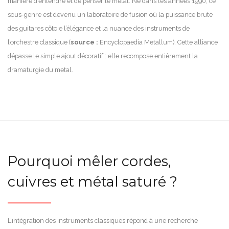
manière d’entendre et de penser le métal. Né dans les années 1990, ce
sous-genre est devenu un laboratoire de fusion où la puissance brute
des guitares côtoie l’élégance et la nuance des instruments de
l’orchestre classique (
source :
Encyclopaedia Metallum). Cette alliance
dépasse le simple ajout décoratif : elle recompose entièrement la
dramaturgie du metal.
Pourquoi mêler cordes,
cuivres et métal saturé ?
L’intégration des instruments classiques répond à une recherche