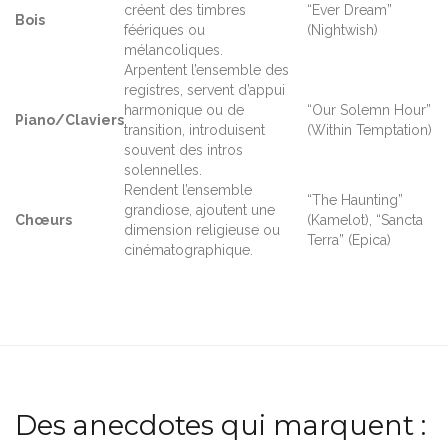
créent des timbres
“Ever Dream”
Bois
féériques ou
(Nightwish)
mélancoliques.
Arpentent l’ensemble des
registres, servent d’appui
harmonique ou de
“Our Solemn Hour”
Piano/Claviers
transition, introduisent
(Within Temptation)
souvent des intros
solennelles.
Rendent l’ensemble
“The Haunting”
grandiose, ajoutent une
Chœurs
(Kamelot), “Sancta
dimension religieuse ou
Terra” (Epica)
cinématographique.
Des anecdotes qui marquent :