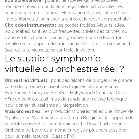
Équilibre sonore :
pour éviter que les guitares saturées
n’écrasent le violon ou la flûte, l’égalisation est cruciale. Les
arrangeurs comme Tuomas Holopainen (Nightwish) ou Oliver
Palotai (Kamelot) jouent sur la stéréo et la répartition spectrale.
Choix des instruments :
les cordes frottées (violons, altos,
violoncelles) sont les plus fréquentes, suivies des cuivres, du
piano et des choeurs. Certains groupes, comme Epica, font
régulièrement appel à des musiciens classiques professionnels
(source : interviews Epica sur Metal Injection).
Le studio : symphonie
virtuelle ou orchestre réel ?
Orchestres virtuels :
pour des raisons de budget, une grande
partie des groupes utilisent des logiciels comme Vienna
Symphonic Library ou EastWest Hollywood Orchestra. Cela
offre un contrôle total, mais demande une maîtrise technique
pour donner du réalisme à l’interprétation.
Vrais orchestres :
les productions phares, telles que "Once" de
Nightwish ou "Abrahadabra" de Dimmu Borgir, ont fait appel à de
véritables ensembles symphoniques. Le Royal Philharmonic
Orchestra de Londres a même enregistré plusieurs sessions
pour le metal (source : Classic FM).