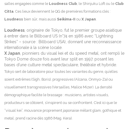
salles engagées comme le
Loudness Club
, le Shinjuku Loft ou le
Club
Citta
. Ces lieux deviennent le QG de premières formations clés :
Loudness
bien sûr, mais aussi
Seikima-II
ou
X Japan
.
Loudness
, originaire de Tokyo, fut le premier groupe asiatique
à entrer dans le Billboard US (n°74 en 1986 avec “Lightning
Strikes” – source : Billboard USA), donnant une reconnaissance
internationale à la scène locale.
X Japan
, pionniers du visual kei et du speed metal, ont rempli le
Tokyo Dome douze fois avant leur split en 1997, posant les
bases d’une culture metal spectaculaire, théâtrale et hybride.
Tokyo sert de laboratoire pour toutes les variantes du genre, qu’elles
soient extrêmes (Sigh, Boris), progressives (Alcana, Onmyo-Za) ou
visuellement transgressives (Versailles, Malice Mizer). La densité
démographique facilite le brassage : musiciens, artistes visuels,
producteurs se côtoient, s’inspirent ou se confrontent. C’est ici que le
“visual kei”, mouvance proprement japonaise mêlant glam, gothique et
metal, prend racine dès 1986 (Mag. Kera).