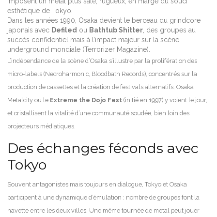
imposent un metal plus sale, rugueux, en marge du souci
esthétique de Tokyo.
Dans les années 1990, Osaka devient le berceau du grindcore
japonais avec
Defiled
ou
Bathtub Shitter
, des groupes au
succès confidentiel mais à l’impact majeur sur la scène
underground mondiale (Terrorizer Magazine).
L’indépendance de la scène d’Osaka s’illustre par la prolifération des
micro-labels (Necroharmonic, Bloodbath Records), concentrés sur la
production de cassettes et la création de festivals alternatifs. Osaka
Metalcity ou le
Extreme the Dojo Fest
(initié en 1997) y voient le jour,
et cristallisent la vitalité d’une communauté soudée, bien loin des
projecteurs médiatiques.
Des échanges féconds avec
Tokyo
Souvent antagonistes mais toujours en dialogue, Tokyo et Osaka
participent à une dynamique d’émulation : nombre de groupes font la
navette entre les deux villes. Une même tournée de metal peut jouer