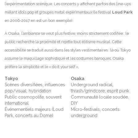
l’expérimentation scénique. Les concerts y affichent parfois des line-ups
mêlant idols pop et groupes metal expérimentaux (le festival
Loud Park
en 2006-2017 en est un bon exemple).
À Osaka, l’ambiance se veut plus festive, moins strictement codifiée : le
public recherche la proximité et rejette tout élitisme musical. Cette
accessibilité se traduit aussi dans les styles vestimentaires : là où Tokyo
assume le maquillage sophistiqué et les costumes baroques, Osaka
préfère la simplicité et le « do it yourself ».
Tokyo
Osaka
Scènes diversifiées, influences
Underground radical,
pop/visual, hybridation
thrash/grindcore, esprit punk
Public cosmopolite, souvent
Communauté locale soudée,
international
DIY
Événementiels majeurs (Loud
Micro-festivals, concerts
Park, concerts au Dome)
underground