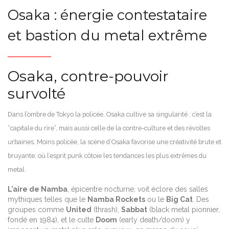
Osaka : énergie contestataire
et bastion du metal extrême
Osaka, contre-pouvoir
survolté
Dans l’ombre de Tokyo la policée, Osaka cultive sa singularité : c’est la
“capitale du rire”, mais aussi celle de la contre-culture et des révoltes
urbaines. Moins policée, la scène d’Osaka favorise une créativité brute et
bruyante, où l’esprit punk côtoie les tendances les plus extrêmes du
metal.
L’aire de Namba
, épicentre nocturne, voit éclore des salles
mythiques telles que le
Namba Rockets
ou le
Big Cat
. Des
groupes comme
United
(thrash),
Sabbat
(black metal pionnier,
fondé en 1984), et le culte
Doom
(early death/doom) y