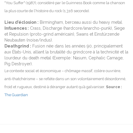
"You Suffer" (1987), considéré par le Guinness Book comme la chanson
la plus courte de l’histoire du rock (1,316 seconde).
Lieu d’éclosion :
Birmingham, berceau aussi du heavy metal.
Influences :
Crass, Discharge (hardcore/anarcho-punk), Siege
et Repulsion (proto-grind américain), Swans et Einstürzende
Neubauten (noise/indus).
Deathgrind :
Fusion née dans les années 90, principalement
aux États-Unis, alliant la brutalité du grindcore à la technicité et la
lourdeur du death metal (Exemple : Nasum, Cephalic Carnage,
Pig Destroyer).
Le contexte social et économique – chômage massif, colère ouvrière,
anti-thatchérisme – se reflète dans un son volontairement désordonné,
froid et rugueux, destiné à déranger autant qu’à galvaniser.
Source :
The Guardian