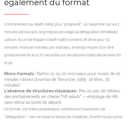
également du format
Contrairement au death metal plus “progressif”, où s’exprimer sur 4 à 7
minutes est courant, le grindcore privilégie la déflagration immédiate.
L’album
Scum
de Napalm Death (1987) contient 28 titres pour 33
minutes. Analysé morceau par morceau, le temps moyen d’un titre
grindcore est de 40 à 70 secondes sur les albums cultes des années 80
et 90.
Micro-formats :
Parfois 10 ou 20 morceaux pour moins de 10
minutes (
World Downfall
de Terrorizer, 1989 : 16 titres, 36
minutes).
L’absence de structures classiques :
Peu ou pas de refrains,
des enchaînements en chaîne ("riff salads" — empilage de riffs
sans retour au point de départ).
Ce format, loin d’être anecdotique, contribue à l’impression de
“déflagration” : rien ne laisse le temps de s’habituer, l’oreille n’a pas prise.