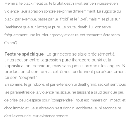
Même si le black metal ou le brutal death rivalisent en vitesse et en
violence, leur abrasion sonore s’exprime différemment. La rugosité du
black, par exemple, passe par le “froid” et le “lo-fi”, mais mise plus sur
l’ambiance que sur l’attaque pure. Le brutal death, lui, conserve
fréquemment une lourdeur groovy et des ralentissements écrasants
(“slam”).
Texture spécifique
: Le grindcore se situe précisément à
l'intersection entre l'agression pure (hardcore punk) et la
sophistication technique, mais sans jamais arrondir les angles. Sa
production et son format extrêmes lui donnent perpétuellement
ce son “coupant”.
En somme, le grindcore, et par extension le deathgrind, radicalisent tous
les paramètres de la violence musicale, ne laissant à l’auditeur que peu
de prise, peu d’espace pour “comprendre” : tout est immersion, impact, et
choc immédiat. Leur abrasion n’est donc ni accidentelle, ni secondaire :
c’est le cœur de leur existence sonore.