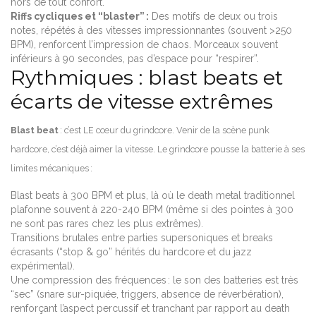
hors de tout confort.
Riffs cycliques et “blaster” :
Des motifs de deux ou trois
notes, répétés à des vitesses impressionnantes (souvent >250
BPM), renforcent l’impression de chaos. Morceaux souvent
inférieurs à 90 secondes, pas d’espace pour “respirer”.
Rythmiques : blast beats et
écarts de vitesse extrêmes
Blast beat
: c’est LE cœur du grindcore. Venir de la scène punk
hardcore, c’est déjà aimer la vitesse. Le grindcore pousse la batterie à ses
limites mécaniques :
Blast beats à 300 BPM et plus, là où le death metal traditionnel
plafonne souvent à 220-240 BPM (même si des pointes à 300
ne sont pas rares chez les plus extrêmes).
Transitions brutales entre parties supersoniques et breaks
écrasants (“stop & go” hérités du hardcore et du jazz
expérimental).
Une compression des fréquences : le son des batteries est très
“sec” (snare sur-piquée, triggers, absence de réverbération),
renforçant l’aspect percussif et tranchant par rapport au death