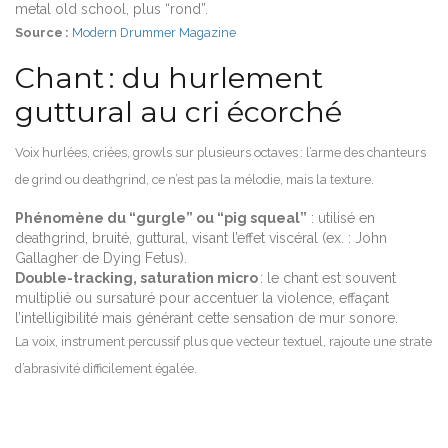
metal old school, plus “rond”.
Source :
Modern Drummer Magazine
Chant : du hurlement
guttural au cri écorché
Voix hurlées, criées, growls sur plusieurs octaves : l’arme des chanteurs
de grind ou deathgrind, ce n’est pas la mélodie, mais la texture.
Phénomène du “gurgle” ou “pig squeal”
: utilisé en
deathgrind, bruité, guttural, visant l’effet viscéral (ex. : John
Gallagher de Dying Fetus).
Double-tracking, saturation micro
: le chant est souvent
multiplié ou sursaturé pour accentuer la violence, effaçant
l’intelligibilité mais générant cette sensation de mur sonore.
La voix, instrument percussif plus que vecteur textuel, rajoute une strate
d’abrasivité difficilement égalée.