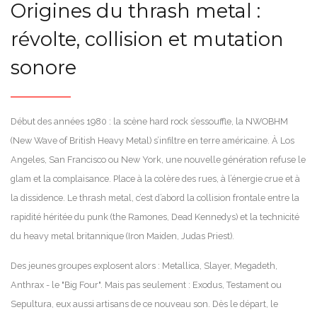
Origines du thrash metal :
révolte, collision et mutation
sonore
Début des années 1980 : la scène hard rock s’essouffle, la NWOBHM
(New Wave of British Heavy Metal) s’infiltre en terre américaine. À Los
Angeles, San Francisco ou New York, une nouvelle génération refuse le
glam et la complaisance. Place à la colère des rues, à l’énergie crue et à
la dissidence. Le thrash metal, c’est d’abord la collision frontale entre la
rapidité héritée du punk (the Ramones, Dead Kennedys) et la technicité
du heavy metal britannique (Iron Maiden, Judas Priest).
Des jeunes groupes explosent alors : Metallica, Slayer, Megadeth,
Anthrax - le "Big Four". Mais pas seulement : Exodus, Testament ou
Sepultura, eux aussi artisans de ce nouveau son. Dès le départ, le