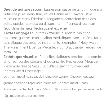
Duel de guitares solos
: L’agression passe de la rythmique à la
virtuosité pure. Kerry King et Jeff Hanneman (Slayer), Dave
Mustaine et Marty Friedman (Megadeth) s’affrontent dans des
solos rapides, atonaux ou dissonants – influence directe sur
l’évolution du metal technique et extrême.
Textes engagés :
Le thrash attaque la société (violence
policière, guerres, manipulation médiatique) avec la même force
qu’il attaque ses propres instruments. Exemples : “Holy Wars...
The Punishment Due” de Megadeth, ou “Disposable Heroes” de
Metallica.
Esthétique visuelle
: Pochettes d'albums proches des comics
d’horreur ou des slogans choquants (Ed Repka pour Megadeth
– exemple “Peace Sells... But Who’s Buying?”) marquent
l’agressivité du message.
Le thrash metal ne se satisfait jamais de stagner. Chaque nouveau
groupe cherche à repousser les limites. Le death metal (Death,
Possessed) ou le black metal (Venom, Bathory) sont en partie des enfants
légitimes de cette surenchère.