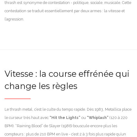
thrash est synonyme de contestation - politique, sociale, musicale. Cette
contestation se traduit essentiellement par deux armes : la vitesse et
l’agression.
Vitesse : la course effrénée qui
change les règles
Le thrash metal, c’est le culte du tempo rapide. Dès 1983, Metallica place
le curseur très haut avec
“Hit the Lights”
ou
“Whiplash”
(120 à 220
BPM). “Raining Blood” de Slayer (1986) bouscule encore plus les
compteurs : plus de 210 BPM en live - c’est 2 à 3 fois plus rapide qu’un