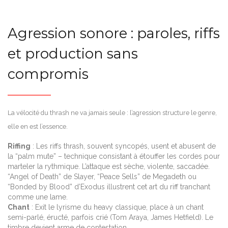
Agression sonore : paroles, riffs
et production sans
compromis
La vélocité du thrash ne va jamais seule : l’agression structure le genre,
elle en est l’essence.
Riffing
: Les riffs thrash, souvent syncopés, usent et abusent de
la “palm mute” – technique consistant à étouffer les cordes pour
marteler la rythmique. L’attaque est sèche, violente, saccadée.
“Angel of Death” de Slayer, “Peace Sells” de Megadeth ou
“Bonded by Blood” d’Exodus illustrent cet art du riff tranchant
comme une lame.
Chant
: Exit le lyrisme du heavy classique, place à un chant
semi-parlé, éructé, parfois crié (Tom Araya, James Hetfield). Le
timbre devient arme de contestation.