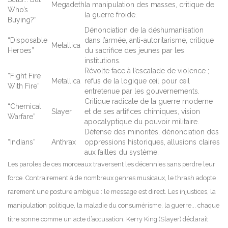
Megadeth
la manipulation des masses, critique de
Who’s
la guerre froide.
Buying?”
Dénonciation de la déshumanisation
“Disposable
dans l’armée, anti-autoritarisme, critique
Metallica
Heroes”
du sacrifice des jeunes par les
institutions.
Révolte face à l’escalade de violence ;
“Fight Fire
Metallica
refus de la logique œil pour œil
With Fire”
entretenue par les gouvernements.
Critique radicale de la guerre moderne
“Chemical
Slayer
et de ses artifices chimiques, vision
Warfare”
apocalyptique du pouvoir militaire.
Défense des minorités, dénonciation des
“Indians”
Anthrax
oppressions historiques, allusions claires
aux failles du système.
Les paroles de ces morceaux traversent les décennies sans perdre leur
force. Contrairement à de nombreux genres musicaux, le thrash adopte
rarement une posture ambiguë : le message est direct. Les injustices, la
manipulation politique, la maladie du consumérisme, la guerre... chaque
titre sonne comme un acte d’accusation. Kerry King (Slayer) déclarait