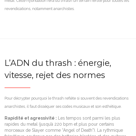
metal. Cette hybridation fera du thrash un terrain fertile pour toutes les
revendications, notamment anarchistes.
L’ADN du thrash : énergie,
vitesse, rejet des normes
Pour décrypter pourquoi le thrash reflète si souvent des revendications
anarchistes, il faut disséquer ses codes musicaux et son esthétique.
Rapidité et agressivité :
Les tempos sont parmi les plus
rapides du metal (jusqu’à 220 bpm et plus pour certains
morceaux de Slayer comme “Angel of Death”). La rythmique