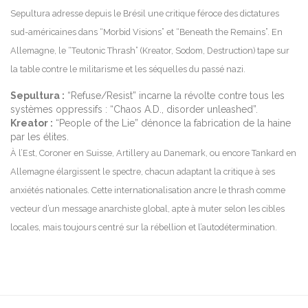
Sepultura adresse depuis le Brésil une critique féroce des dictatures
sud-américaines dans “Morbid Visions” et “Beneath the Remains”. En
Allemagne, le “Teutonic Thrash” (Kreator, Sodom, Destruction) tape sur
la table contre le militarisme et les séquelles du passé nazi.
Sepultura :
“Refuse/Resist” incarne la révolte contre tous les
systèmes oppressifs : “Chaos A.D., disorder unleashed”.
Kreator :
“People of the Lie” dénonce la fabrication de la haine
par les élites.
À l’Est, Coroner en Suisse, Artillery au Danemark, ou encore Tankard en
Allemagne élargissent le spectre, chacun adaptant la critique à ses
anxiétés nationales. Cette internationalisation ancre le thrash comme
vecteur d’un message anarchiste global, apte à muter selon les cibles
locales, mais toujours centré sur la rébellion et l’autodétermination.