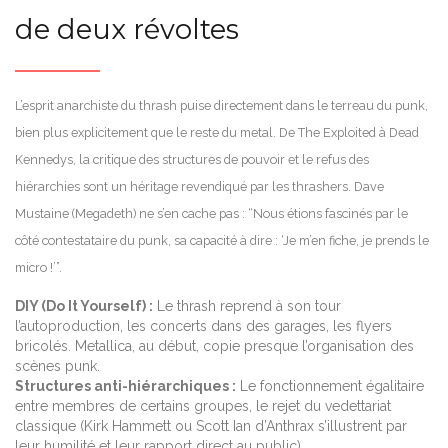
de deux révoltes
L’esprit anarchiste du thrash puise directement dans le terreau du punk,
bien plus explicitement que le reste du metal. De The Exploited à Dead
Kennedys, la critique des structures de pouvoir et le refus des
hiérarchies sont un héritage revendiqué par les thrashers. Dave
Mustaine (Megadeth) ne s’en cache pas : “Nous étions fascinés par le
côté contestataire du punk, sa capacité à dire : ‘Je m’en fiche, je prends le
micro !’”.
DIY (Do It Yourself) :
Le thrash reprend à son tour
l’autoproduction, les concerts dans des garages, les flyers
bricolés. Metallica, au début, copie presque l’organisation des
scènes punk.
Structures anti-hiérarchiques :
Le fonctionnement égalitaire
entre membres de certains groupes, le rejet du vedettariat
classique (Kirk Hammett ou Scott Ian d’Anthrax s’illustrent par
leur humilité et leur rapport direct au public).