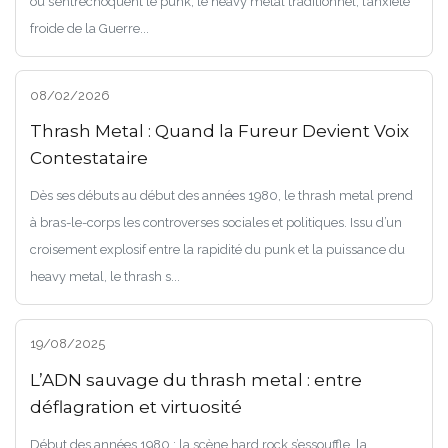
où s’entrechoquent le punk, le heavy metal traditionnel, l’anxiété
froide de la Guerre...
08/02/2026
Thrash Metal : Quand la Fureur Devient Voix
Contestataire
Dès ses débuts au début des années 1980, le thrash metal prend
à bras-le-corps les controverses sociales et politiques. Issu d’un
croisement explosif entre la rapidité du punk et la puissance du
heavy metal, le thrash s...
19/08/2025
L’ADN sauvage du thrash metal : entre
déflagration et virtuosité
Début des années 1980 : la scène hard rock s’essouffle, la