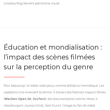
crowdsurfing) devient patrimoine visuel.
Éducation et mondialisation :
l’impact des scènes filmées
sur la perception du genre
Pour beaucoup, le métal reste perçu comme élitiste ou hermétique. Les
captations live inversent la donne. À travers des festivals majeurs filmés
(
Wacken Open Air, Ozzfest
), des documentaires comme
Metal: A
Headbanger’s Journey
(2005, Sam Dunn), l’image du fan de métal