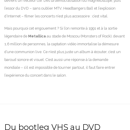
devient un vecteur clé. Dès la démocratisation du magnétoscope, puis
l’essor du DVD – sans oublier MTV, Headbangers Ball et l’explosion
d’Internet – filmer les concerts n’est plus accessoire : c’est vital.
Mais pourquoi cet engouement ? Si l’on remonte à 1991 et à la sortie
légendaire de
Metallica
au stade de Moscou (Monsters of Rock), devant
1,6 million de personnes, la captation vidéo immortalise la démesure
d’une communion live. Ce n’est plus juste un album à écouter, c’est un
baroud sonore et visuel. C’est aussi une réponse à la demande
mondiale – s’il est impossible de tourner partout, il faut faire entrer
l’expérience du concert dans le salon.
Du bootleg VHS au DVD