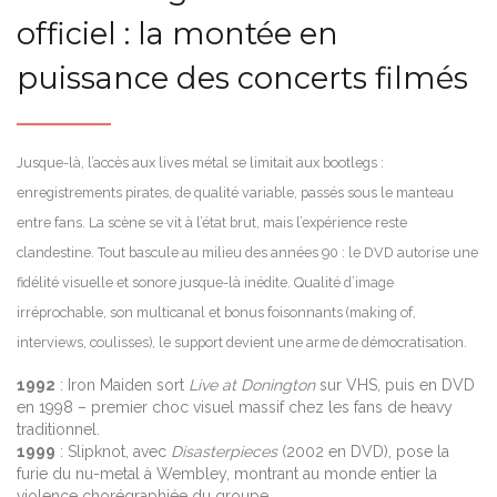
officiel : la montée en
puissance des concerts filmés
Jusque-là, l’accès aux lives métal se limitait aux bootlegs :
enregistrements pirates, de qualité variable, passés sous le manteau
entre fans. La scène se vit à l’état brut, mais l’expérience reste
clandestine. Tout bascule au milieu des années 90 : le DVD autorise une
fidélité visuelle et sonore jusque-là inédite. Qualité d’image
irréprochable, son multicanal et bonus foisonnants (making of,
interviews, coulisses), le support devient une arme de démocratisation.
1992
: Iron Maiden sort
Live at Donington
sur VHS, puis en DVD
en 1998 – premier choc visuel massif chez les fans de heavy
traditionnel.
1999
: Slipknot, avec
Disasterpieces
(2002 en DVD), pose la
furie du nu-metal à Wembley, montrant au monde entier la
violence chorégraphiée du groupe.