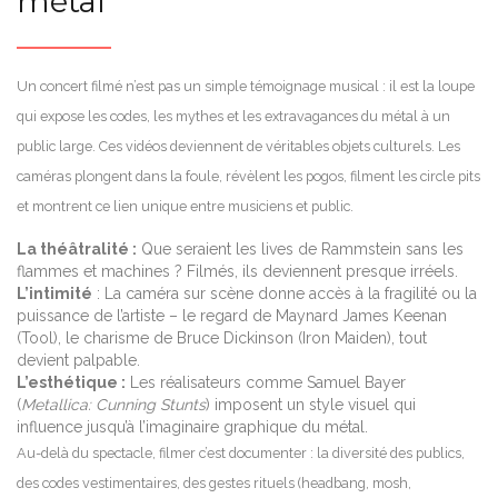
métal
Un concert filmé n’est pas un simple témoignage musical : il est la loupe
qui expose les codes, les mythes et les extravagances du métal à un
public large. Ces vidéos deviennent de véritables objets culturels. Les
caméras plongent dans la foule, révèlent les pogos, filment les circle pits
et montrent ce lien unique entre musiciens et public.
La théâtralité :
Que seraient les lives de Rammstein sans les
flammes et machines ? Filmés, ils deviennent presque irréels.
L’intimité
: La caméra sur scène donne accès à la fragilité ou la
puissance de l’artiste – le regard de Maynard James Keenan
(Tool), le charisme de Bruce Dickinson (Iron Maiden), tout
devient palpable.
L’esthétique :
Les réalisateurs comme Samuel Bayer
(
Metallica: Cunning Stunts
) imposent un style visuel qui
influence jusqu’à l’imaginaire graphique du métal.
Au-delà du spectacle, filmer c’est documenter : la diversité des publics,
des codes vestimentaires, des gestes rituels (headbang, mosh,