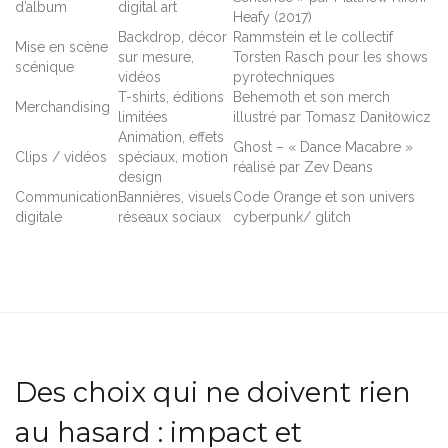
d’album
digital art
Heafy (2017)
Backdrop, décor
Rammstein et le collectif
Mise en scène
sur mesure,
Torsten Rasch pour les shows
scénique
vidéos
pyrotechniques
T-shirts, éditions
Behemoth et son merch
Merchandising
limitées
illustré par Tomasz Daniłowicz
Animation, effets
Ghost – « Dance Macabre »
Clips / vidéos
spéciaux, motion
réalisé par Zev Deans
design
Communication
Bannières, visuels
Code Orange et son univers
digitale
réseaux sociaux
cyberpunk/ glitch
Des choix qui ne doivent rien
au hasard : impact et