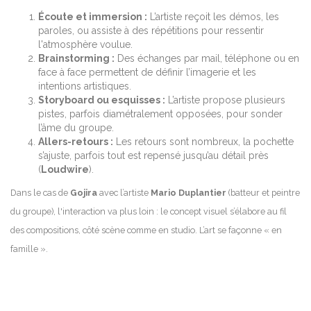
Écoute et immersion :
L’artiste reçoit les démos, les
paroles, ou assiste à des répétitions pour ressentir
l'atmosphère voulue.
Brainstorming :
Des échanges par mail, téléphone ou en
face à face permettent de définir l’imagerie et les
intentions artistiques.
Storyboard ou esquisses :
L’artiste propose plusieurs
pistes, parfois diamétralement opposées, pour sonder
l’âme du groupe.
Allers-retours :
Les retours sont nombreux, la pochette
s’ajuste, parfois tout est repensé jusqu’au détail près
(
Loudwire
).
Dans le cas de
Gojira
avec l’artiste
Mario Duplantier
(batteur et peintre
du groupe), l'interaction va plus loin : le concept visuel s’élabore au fil
des compositions, côté scène comme en studio. L’art se façonne « en
famille ».