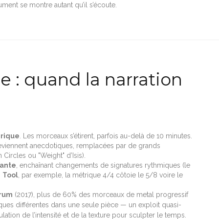
ment se montre autant qu’il s’écoute.
e : quand la narration
rique
. Les morceaux s’étirent, parfois au-delà de 10 minutes.
deviennent anecdotiques, remplacées par de grands
Circles ou "Weight" d’Isis).
vante
, enchaînant changements de signatures rythmiques (le
z
Tool
, par exemple, la métrique 4/4 côtoie le 5/8 voire le
trum
(2017), plus de 60% des morceaux de metal progressif
ques différentes dans une seule pièce — un exploit quasi-
lation de l’intensité et de la texture pour sculpter le temps.