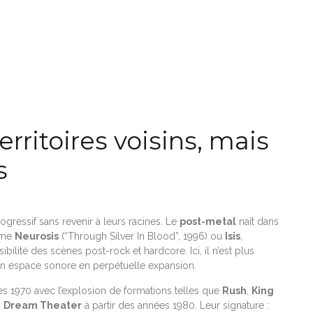
erritoires voisins, mais
s
gressif sans revenir à leurs racines. Le
post-metal
naît dans
mme
Neurosis
(“Through Silver In Blood”, 1996) ou
Isis
,
ilité des scènes post-rock et hardcore. Ici, il n’est plus
un espace sonore en perpétuelle expansion.
nées 1970 avec l’explosion de formations telles que
Rush
,
King
,
Dream Theater
à partir des années 1980. Leur signature :