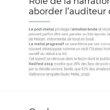
Rôle de la narratio
aborder l’auditeu
Le post-metal
privilégie l’
émotion brute
et viscé
peuvent parfois être sans paroles ou très épurés, la
de Pelican, instrumental de bout en bout).
Le metal progressif
se caractérise par ses conc
souvent développée comme un récit (“Scenes fro
narratif du début à la fin).
Cet aspect se retrouve dans la façon dont le public
Hellfest 2019
montre que 78% des fans de post-met
par la densité sonore, tandis que 67% des amateurs
d’attirance (enquête Radio Metal, 2019).