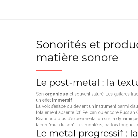
Sonorités et produc
matière sonore
Le post-metal : la tex
Son
organique
et souvent saturé. Les guitares tr
un effet
immersif
.
La voix s’efface ou devient un instrument parmi d’aut
totalement absente (cf. Pelican ou encore Russian C
Beaucoup plus d’expérimentation sur la dynamique
façon “mur du son”. Les montées, parfois longues d
Le metal progressif : la