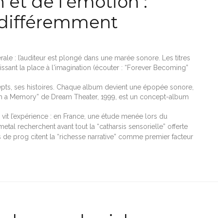
n et de l’émotion :
r différemment
rale : l’auditeur est plongé dans une marée sonore. Les titres
issant la place à l'imagination (écouter : “Forever Becoming”
epts, ses histoires. Chaque album devient une épopée sonore,
m a Memory” de Dream Theater, 1999, est un concept-album
 vit l’expérience : en France, une étude menée lors du
al recherchent avant tout la “catharsis sensorielle” offerte
 de prog citent la “richesse narrative” comme premier facteur