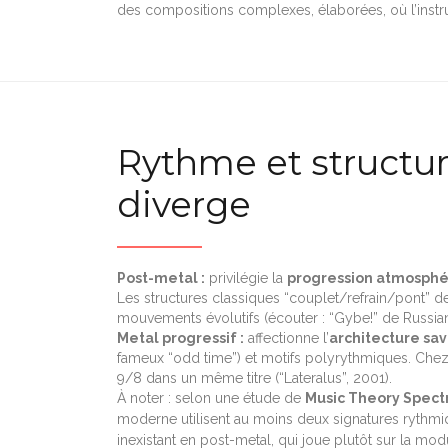
des compositions complexes, élaborées, où l’instru
Rythme et structur
diverge
Post-metal :
privilégie la
progression atmosphé
Les structures classiques “couplet/refrain/pont” 
mouvements évolutifs (écouter : “Gybe!” de Russian 
Metal progressif :
affectionne l’
architecture sa
fameux “odd time”) et motifs polyrythmiques. Che
9/8 dans un même titre (“Lateralus”, 2001).
À noter : selon une étude de
Music Theory Spec
moderne utilisent au moins deux signatures rythmi
inexistant en post-metal, qui joue plutôt sur la modu