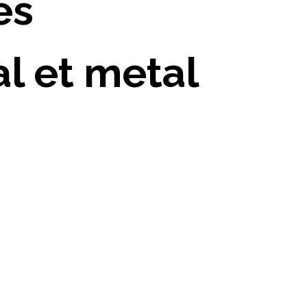
es
al et metal