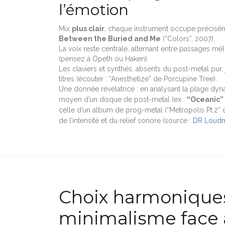
l’émotion
Mix
plus clair
, chaque instrument occupe précis
Between the Buried and Me
(“Colors”, 2007).
La voix reste centrale, alternant entre passages m
(pensez à Opeth ou Haken).
Les claviers et synthés, absents du post-metal pur, j
titres (écouter : “Anesthetize” de Porcupine Tree).
Une donnée révélatrice : en analysant la plage d
moyen d’un disque de post-metal (ex :
“Oceanic”
celle d’un album de prog-metal (“Metropolis Pt.2” 
de l’intensité et du relief sonore (source :
DR Loudn
Choix harmoniques
minimalisme face à