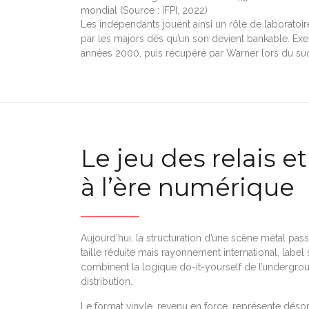
mondial (Source : IFPI, 2022)
Les indépendants jouent ainsi un rôle de laboratoire,
par les majors dès qu’un son devient bankable. Ex
années 2000, puis récupéré par Warner lors du succ
Le jeu des relais e
à l’ère numérique
Aujourd’hui, la structuration d’une scène métal pas
taille réduite mais rayonnement international, labe
combinent la logique do-it-yourself de l’undergroun
distribution.
Le format vinyle, revenu en force, représente dé