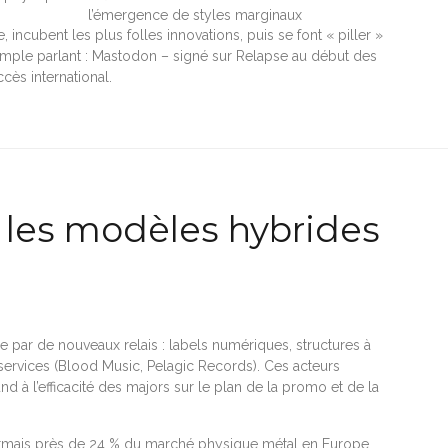
l’émergence de styles marginaux
 incubent les plus folles innovations, puis se font « piller »
emple parlant : Mastodon – signé sur Relapse au début des
ès international.
t les modèles hybrides
se par de nouveaux relais : labels numériques, structures à
l services (Blood Music, Pelagic Records). Ces acteurs
d à l’efficacité des majors sur le plan de la promo et de la
sormais près de 24 % du marché physique métal en Europe