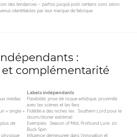
tion des tendances – parfois jusqu’à polir certains sons selon
enus identifiables par leur marque de fabrique.
indépendants :
s et complémentarité
Labels indépendants
 aux médias
Flexibilité, prise de risque artistique, proximité
avec les scènes et les fans
un « single »
Fidélité à des niches (ex : Southern Lord pour le
doom/stoner extrême)
 plus de
Exemples : Season of Mist, Profound Lore, 20
Buck Spin
é physique
Influence démesurée dans l’innovation et