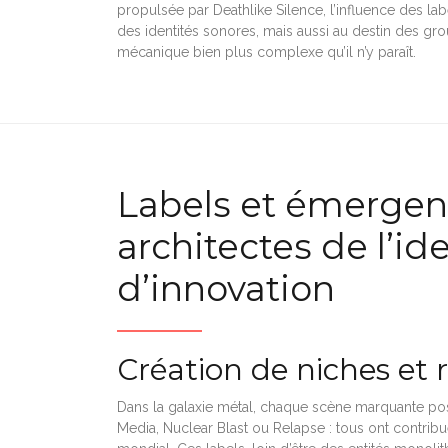
propulsée par Deathlike Silence, l’influence des la
des identités sonores, mais aussi au destin des gr
mécanique bien plus complexe qu’il n’y paraît.
Labels et émergen
architectes de l’id
d’innovation
Création de niches et 
Dans la galaxie métal, chaque scène marquante po
Media, Nuclear Blast ou Relapse : tous ont contribu