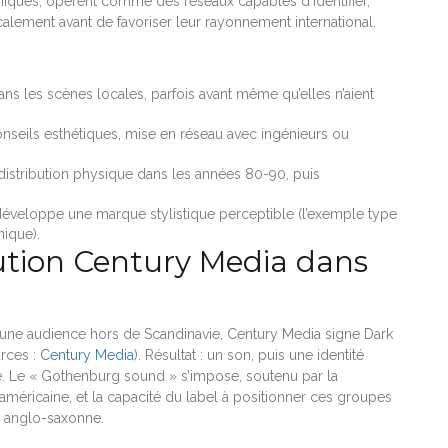
ithiques, opèrent comme des réseaux capables d’identifier,
ement avant de favoriser leur rayonnement international.
s les scènes locales, parfois avant même qu’elles n’aient
onseils esthétiques, mise en réseau avec ingénieurs ou
 distribution physique dans les années 80-90, puis
éveloppe une marque stylistique perceptible (l’exemple type
nique).
lution Century Media dans
 une audience hors de Scandinavie, Century Media signe Dark
urces :
Century Media
). Résultat : un son, puis une identité
e. Le « Gothenburg sound » s’impose, soutenu par la
américaine, et la capacité du label à positionner ces groupes
se anglo-saxonne.