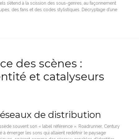
bels s’étend à la scission des sous-genres, au façonnement
oupes, des fans et des codes stylistiques. Décryptage d’une
ce des scènes :
entité et catalyseurs
réseaux de distribution
ssède souvent son « label référence ». Roadrunner, Century
é à émerger les sons qui allaient redéfinir le paysage