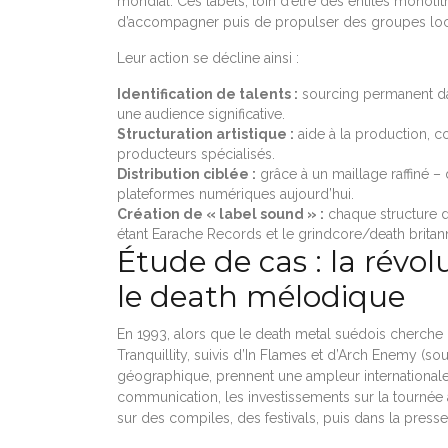
mondial. Ces labels, loin d’être des entités monol
d’accompagner puis de propulser des groupes local
Leur action se décline ainsi :
Identification de talents :
sourcing permanent dan
une audience significative.
Structuration artistique :
aide à la production, c
producteurs spécialisés.
Distribution ciblée :
grâce à un maillage raffiné –
plateformes numériques aujourd’hui.
Création de « label sound » :
chaque structure d
étant Earache Records et le grindcore/death britan
Étude de cas : la révo
le death mélodique
En 1993, alors que le death metal suédois cherche
Tranquillity, suivis d’In Flames et d’Arch Enemy (so
géographique, prennent une ampleur international
communication, les investissements sur la tournée 
sur des compiles, des festivals, puis dans la pres