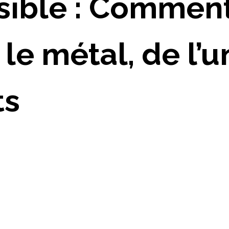
isible : Comment
 le métal, de l
ts