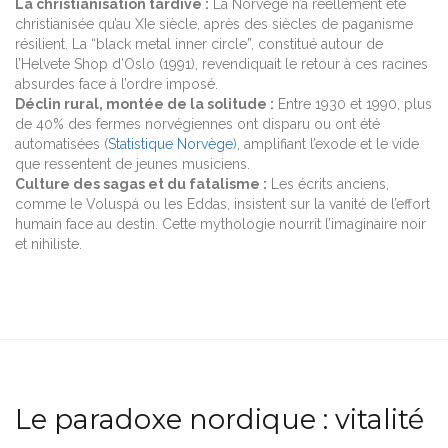
La christianisation tardive :
La Norvège n’a réellement été
christianisée qu’au XIe siècle, après des siècles de paganisme
résilient. La “black metal inner circle”, constitué autour de
l’Helvete Shop d’Oslo (1991), revendiquait le retour à ces racines
absurdes face à l’ordre imposé.
Déclin rural, montée de la solitude :
Entre 1930 et 1990, plus
de 40% des fermes norvégiennes ont disparu ou ont été
automatisées (
Statistique Norvège
), amplifiant l’exode et le vide
que ressentent de jeunes musiciens.
Culture des sagas et du fatalisme :
Les écrits anciens,
comme le Voluspá ou les Eddas, insistent sur la vanité de l’effort
humain face au destin. Cette mythologie nourrit l’imaginaire noir
et nihiliste.
Le paradoxe nordique : vitalité