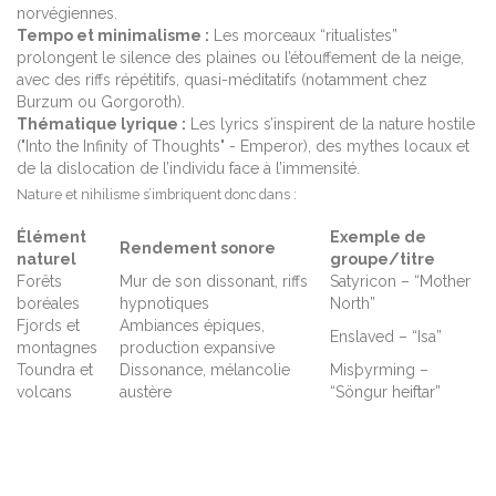
norvégiennes.
Tempo et minimalisme :
Les morceaux “ritualistes”
prolongent le silence des plaines ou l’étouffement de la neige,
avec des riffs répétitifs, quasi-méditatifs (notamment chez
Burzum ou Gorgoroth).
Thématique lyrique :
Les lyrics s’inspirent de la nature hostile
("Into the Infinity of Thoughts" - Emperor), des mythes locaux et
de la dislocation de l’individu face à l’immensité.
Nature et nihilisme s’imbriquent donc dans :
Élément
Exemple de
Rendement sonore
naturel
groupe/titre
Forêts
Mur de son dissonant, riffs
Satyricon – “Mother
boréales
hypnotiques
North”
Fjords et
Ambiances épiques,
Enslaved – “Isa”
montagnes
production expansive
Toundra et
Dissonance, mélancolie
Misþyrming –
volcans
austère
“Söngur heiftar”