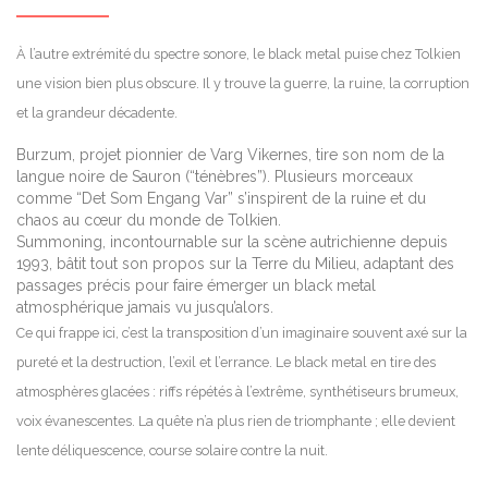
À l’autre extrémité du spectre sonore, le black metal puise chez Tolkien
une vision bien plus obscure. Il y trouve la guerre, la ruine, la corruption
et la grandeur décadente.
Burzum, projet pionnier de Varg Vikernes, tire son nom de la
langue noire de Sauron (“ténèbres”). Plusieurs morceaux
comme “Det Som Engang Var” s’inspirent de la ruine et du
chaos au cœur du monde de Tolkien.
Summoning, incontournable sur la scène autrichienne depuis
1993, bâtit tout son propos sur la Terre du Milieu, adaptant des
passages précis pour faire émerger un black metal
atmosphérique jamais vu jusqu’alors.
Ce qui frappe ici, c’est la transposition d’un imaginaire souvent axé sur la
pureté et la destruction, l’exil et l’errance. Le black metal en tire des
atmosphères glacées : riffs répétés à l’extrême, synthétiseurs brumeux,
voix évanescentes. La quête n’a plus rien de triomphante ; elle devient
lente déliquescence, course solaire contre la nuit.