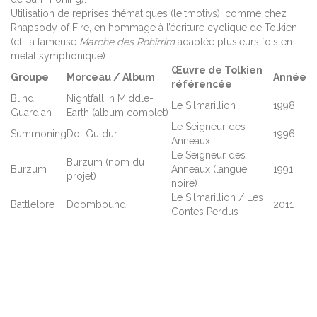
Utilisation de reprises thématiques (leitmotivs), comme chez
Rhapsody of Fire, en hommage à l’écriture cyclique de Tolkien
(cf. la fameuse
Marche des Rohirrim
adaptée plusieurs fois en
metal symphonique).
Œuvre de Tolkien
Groupe
Morceau / Album
Année
référencée
Blind
Nightfall in Middle-
Le Silmarillion
1998
Guardian
Earth (album complet)
Le Seigneur des
Summoning
Dol Guldur
1996
Anneaux
Le Seigneur des
Burzum (nom du
Burzum
Anneaux (langue
1991
projet)
noire)
Le Silmarillion / Les
Battlelore
Doombound
2011
Contes Perdus