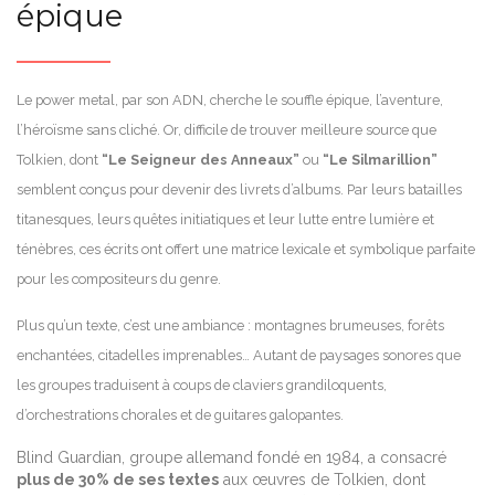
épique
Le power metal, par son ADN, cherche le souffle épique, l’aventure,
l’héroïsme sans cliché. Or, difficile de trouver meilleure source que
Tolkien, dont
“Le Seigneur des Anneaux”
ou
“Le Silmarillion”
semblent conçus pour devenir des livrets d’albums. Par leurs batailles
titanesques, leurs quêtes initiatiques et leur lutte entre lumière et
ténèbres, ces écrits ont offert une matrice lexicale et symbolique parfaite
pour les compositeurs du genre.
Plus qu’un texte, c’est une ambiance : montagnes brumeuses, forêts
enchantées, citadelles imprenables… Autant de paysages sonores que
les groupes traduisent à coups de claviers grandiloquents,
d’orchestrations chorales et de guitares galopantes.
Blind Guardian, groupe allemand fondé en 1984, a consacré
plus de 30% de ses textes
aux œuvres de Tolkien, dont