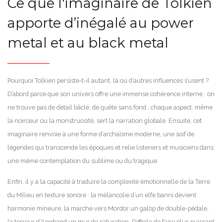
Ce que l'imaginaire de Tolkien
apporte d’inégalé au power
metal et au black metal
Pourquoi Tolkien persiste-t-il autant, là où d’autres influences s’usent ?
D’abord parce que son univers offre une immense cohérence interne : on
ne trouve pas de détail bâclé, de quête sans fond ; chaque aspect, même
la noirceur ou la monstruosité, sert la narration globale. Ensuite, cet
imaginaire renvoie à une forme d’archaïsme moderne, une soif de
légendes qui transcende les époques et relie listeners et musiciens dans
une même contemplation du sublime ou du tragique.
Enfin, il y a la capacité à traduire la complexité émotionnelle de la Terre
du Milieu en texture sonore : la mélancolie d’un elfe banni devient
harmonie mineure, la marche vers Mordor un galop de double-pédale,
la terreur d’Angband un mur de saturation. Difficile de faire plus puissant