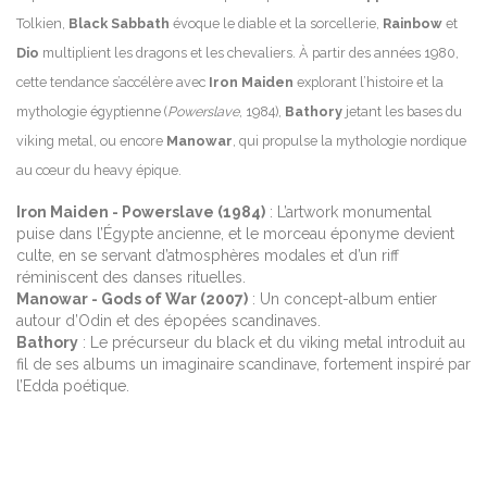
Tolkien,
Black Sabbath
évoque le diable et la sorcellerie,
Rainbow
et
Dio
multiplient les dragons et les chevaliers. À partir des années 1980,
cette tendance s’accélère avec
Iron Maiden
explorant l’histoire et la
mythologie égyptienne (
Powerslave
, 1984),
Bathory
jetant les bases du
viking metal, ou encore
Manowar
, qui propulse la mythologie nordique
au cœur du heavy épique.
Iron Maiden - Powerslave (1984)
: L’artwork monumental
puise dans l’Égypte ancienne, et le morceau éponyme devient
culte, en se servant d’atmosphères modales et d’un riff
réminiscent des danses rituelles.
Manowar - Gods of War (2007)
: Un concept-album entier
autour d’Odin et des épopées scandinaves.
Bathory
: Le précurseur du black et du viking metal introduit au
fil de ses albums un imaginaire scandinave, fortement inspiré par
l’Edda poétique.