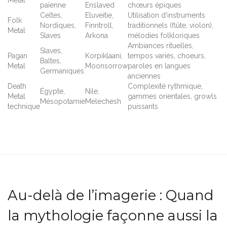
païenne
Enslaved
chœurs épiques
Celtes,
Eluveitie,
Utilisation d’instruments
Folk
Nordiques,
Finntroll,
traditionnels (flûte, violon),
Metal
Slaves
Arkona
mélodies folkloriques
Ambiances rituelles,
Slaves,
Pagan
Korpiklaani,
tempos variés, choeurs,
Baltes,
Metal
Moonsorrow
paroles en langues
Germaniques
anciennes
Death
Complexité rythmique,
Égypte,
Nile,
Metal
gammes orientales, growls
Mésopotamie
Melechesh
technique
puissants
Au-delà de l’imagerie : Quand
la mythologie façonne aussi la