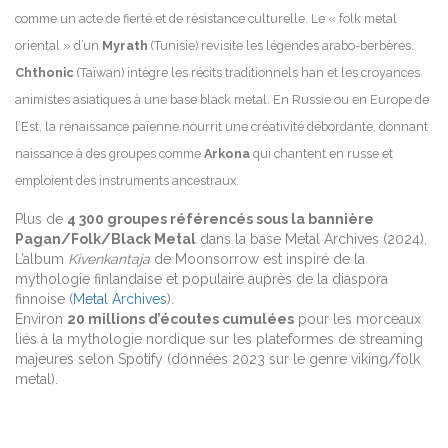
comme un acte de fierté et de résistance culturelle. Le « folk metal
oriental » d’un
Myrath
(Tunisie) revisite les légendes arabo-berbères.
Chthonic
(Taïwan) intègre les récits traditionnels han et les croyances
animistes asiatiques à une base black metal. En Russie ou en Europe de
l’Est, la renaissance païenne nourrit une créativité débordante, donnant
naissance à des groupes comme
Arkona
qui chantent en russe et
emploient des instruments ancestraux.
Plus de
4 300 groupes référencés sous la bannière
Pagan/Folk/Black Metal
dans la base Metal Archives (2024).
L’album
Kivenkantaja
de Moonsorrow est inspiré de la
mythologie finlandaise et populaire auprès de la diaspora
finnoise (
Metal Archives
).
Environ
20 millions d’écoutes cumulées
pour les morceaux
liés à la mythologie nordique sur les plateformes de streaming
majeures selon Spotify (données 2023 sur le genre viking/folk
metal).