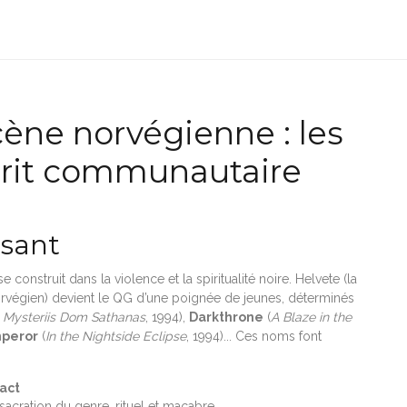
cène norvégienne : les
esprit communautaire
isant
construit dans la violence et la spiritualité noire. Helvete (la
orvégien) devient le QG d’une poignée de jeunes, déterminés
 Mysteriis Dom Sathanas
, 1994),
Darkthrone
(
A Blaze in the
peror
(
In the Nightside Eclipse
, 1994)... Ces noms font
act
acration du genre, rituel et macabre