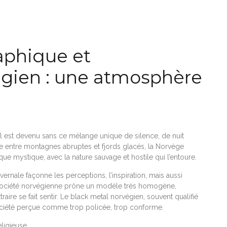
aphique et
égien : une atmosphère
’il est devenu sans ce mélange unique de silence, de nuit
e entre montagnes abruptes et fjords glacés, la Norvège
que mystique, avec la nature sauvage et hostile qui l’entoure.
ivernale façonne les perceptions, l’inspiration, mais aussi
la société norvégienne prône un modèle très homogène,
raire se fait sentir. Le black metal norvégien, souvent qualifié
e société perçue comme trop policée, trop conforme.
eligieuse.