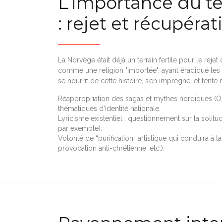
L’importance du ter
: rejet et récupérat
La Norvège était déjà un terrain fertile pour le re
comme une religion "importée", ayant éradiqué les
se nourrit de cette histoire, s’en imprègne, et tente
Réappropriation des sagas et mythes nordiques (Odi
thématiques d’identité nationale.
Lyricisme existentiel : questionnement sur la solitud
par exemple).
Volonté de “purification” artistique qui conduira à la
provocation anti-chrétienne, etc.).