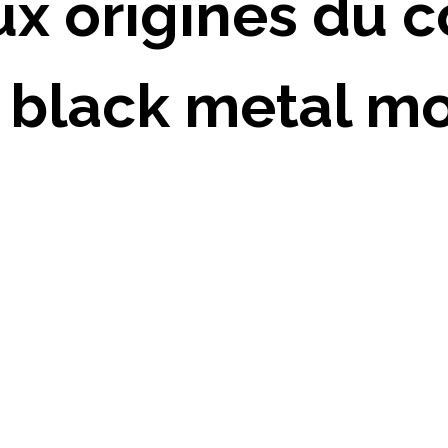
ux origines du 
 black metal m