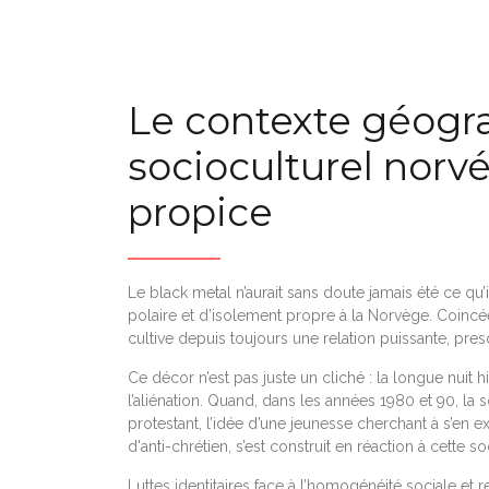
Le contexte géogr
socioculturel norv
propice
Le black metal n’aurait sans doute jamais été ce qu
polaire et d’isolement propre à la Norvège. Coincé
cultive depuis toujours une relation puissante, pres
Ce décor n’est pas juste un cliché : la longue nuit h
l’aliénation. Quand, dans les années 1980 et 90, 
protestant, l’idée d’une jeunesse cherchant à s’en ext
d'anti-chrétien, s’est construit en réaction à cett
Luttes identitaires face à l’homogénéité sociale et r