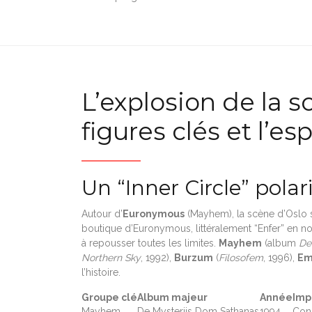
L’explosion de la s
figures clés et l’
Un “Inner Circle” polar
Autour d’
Euronymous
(Mayhem), la scène d’Oslo se 
boutique d’Euronymous, littéralement “Enfer” en n
à repousser toutes les limites.
Mayhem
(album
De
Northern Sky
, 1992),
Burzum
(
Filosofem
, 1996),
Em
l’histoire.
Groupe clé
Album majeur
Année
Imp
Mayhem
De Mysteriis Dom Sathanas
1994
Cons