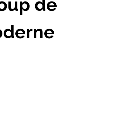
coup de
oderne