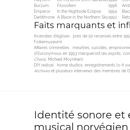
Burzum
Filosofem
1996
Ambi
Emperor
In the Nightside Eclipse
1994
Bla
Darkthrone
A Blaze in the Northern Sky
1992
Reto
Faits marquants et in
Incendies d’églises : près de 50 recensés entre 1992
Folkemuseum).
Affaires criminelles : meurtres, suicides, emprison
d’Euronymous en 1993 marqueront les esprits, cont
Chaos
, Michael Moynihan).
DIY radical : home studios, enregistrements lo-fi 
Archives
et plusieurs interviews des membres de D
Identité sonore et e
musical norvégien