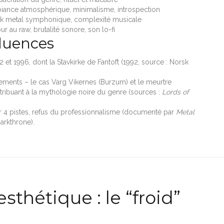
ance atmosphérique, minimalisme, introspection
ck metal symphonique, complexité musicale
ur au raw, brutalité sonore, son lo-fi
fluences
 et 1996, dont la Stavkirke de Fantoft (1992, source : Norsk
nements – le cas Varg Vikernes (Burzum) et le meurtre
ribuant à la mythologie noire du genre (sources :
Lords of
sur 4 pistes, refus du professionnalisme (documenté par
Metal
arkthrone).
sthétique : le “froid”