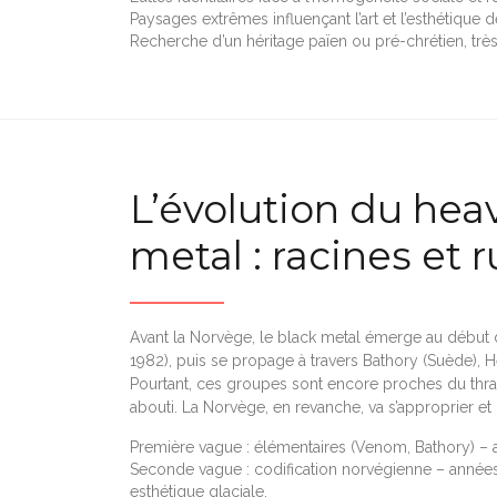
Paysages extrêmes influençant l’art et l’esthétique 
Recherche d’un héritage païen ou pré-chrétien, très
L’évolution du heav
metal : racines et 
Avant la Norvège, le black metal émerge au début
1982), puis se propage à travers Bathory (Suède), H
Pourtant, ces groupes sont encore proches du thras
abouti. La Norvège, en revanche, va s’approprier et 
Première vague : élémentaires (Venom, Bathory) – 
Seconde vague : codification norvégienne – années 
esthétique glaciale.