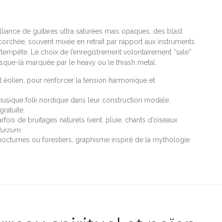
alliance de guitares ultra saturées mais opaques, des blast
écorchée, souvent mixée en retrait par rapport aux instruments
tempête. Le choix de l’enregistrement volontairement “sale”
usque-là marquée par le heavy ou le thrash metal.
t éolien, pour renforcer la tension harmonique et
la musique folk nordique dans leur construction modale.
gratuite.
fois de bruitages naturels (vent, pluie, chants d’oiseaux
Burzum
.
 nocturnes ou forestiers, graphisme inspiré de la mythologie