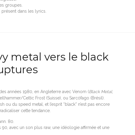
des groupes.
 présent dans les lyrics.
y metal vers le black
ruptures
 des années 1980, en Angleterre avec Venom (
Black Metal
,
ellhammer/Celtic Frost (Suisse), ou Sarcófago (Brésil).
h ou du speed metal, et l’esprit “black” n’est pas encore
radicaliser cette tendance.
ann. 80.
90, avec un son plus raw, une idéologie affirmée et une