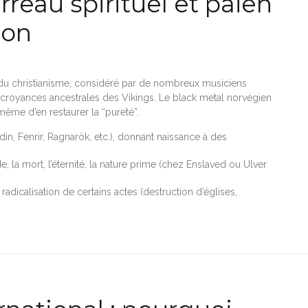
reau spirituel et païen
ion
jet du christianisme, considéré par de nombreux musiciens
 croyances ancestrales des Vikings. Le black metal norvégien
 même d’en restaurer la “pureté”.
n, Fenrir, Ragnarök, etc.), donnant naissance à des
e, la mort, l’éternité, la nature prime (chez Enslaved ou Ulver
 radicalisation de certains actes (destruction d’églises,