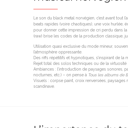
Le son du black metal norvégien, c’est avant tout l’
beats rapides (voire chaotiques), une voix hurlée, 
pour donner cette impression de cri perdu dans la 
(raw) brise les codes de la production classique, j
Utilisation quasi exclusive du mode mineur, souven
l’atmosphère oppressante.
Des riffs répétitifs et hypnotiques, s’inspirant de 
Rejet total des solos techniques ou de la virtuosité 
Ambiances : l’introduction de paysages sonores, par
nocturnes, etc.) – on pense à
Tous les albums de 
Visuels : corpse paint, croix renversées, paysages
scandinave.