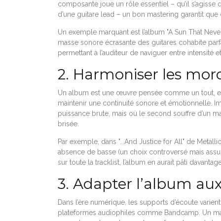
composante joue un rôle essentiel – qu’il s’agisse de
d’une guitare lead – un bon mastering garantit que
Un exemple marquant est l’album "A Sun That Never
masse sonore écrasante des guitares cohabite parf
permettant à l’auditeur de naviguer entre intensité e
2. Harmoniser les mor
Un album est une œuvre pensée comme un tout, et 
maintenir une continuité sonore et émotionnelle. 
puissance brute, mais où le second souffre d’un ma
brisée.
Par exemple, dans "...And Justice for All" de Metall
absence de basse (un choix controversé mais assu
sur toute la tracklist, l’album en aurait pâti davantage
3. Adapter l’album aux
Dans l’ère numérique, les supports d’écoute varient
plateformes audiophiles comme Bandcamp. Un maste