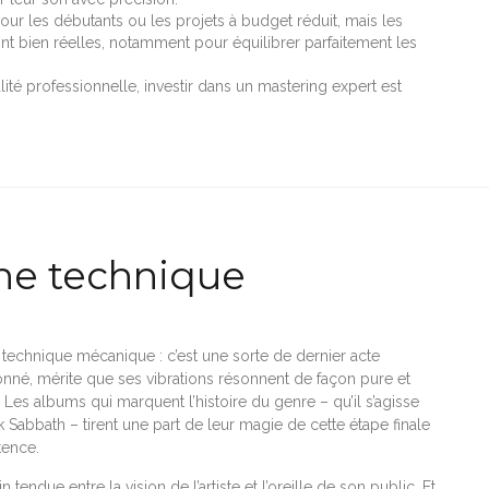
 pour les débutants ou les projets à budget réduit, mais les
nt bien réelles, notamment pour équilibrer parfaitement les
té professionnelle, investir dans un mastering expert est
une technique
technique mécanique : c’est une sorte de dernier acte
ionné, mérite que ses vibrations résonnent de façon pure et
. Les albums qui marquent l’histoire du genre – qu’il s’agisse
 Sabbath – tirent une part de leur magie de cette étape finale
tence.
 tendue entre la vision de l’artiste et l’oreille de son public. Et