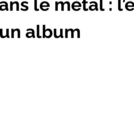
ns le métal : l’
 un album