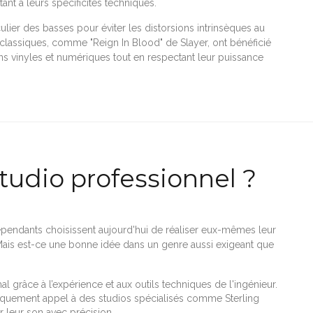
nt à leurs spécificités techniques.
culier des basses pour éviter les distorsions intrinsèques au
lassiques, comme "Reign In Blood" de Slayer, ont bénéficié
ns vinyles et numériques tout en respectant leur puissance
tudio professionnel ?
épendants choisissent aujourd'hui de réaliser eux-mêmes leur
Mais est-ce une bonne idée dans un genre aussi exigeant que
l grâce à l’expérience et aux outils techniques de l'ingénieur.
iquement appel à des studios spécialisés comme Sterling
r leur son avec précision.