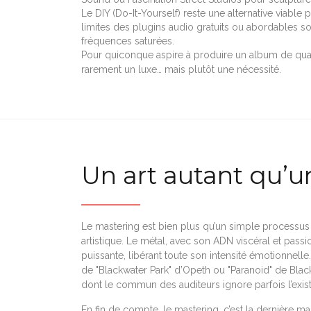
Le DIY (Do-It-Yourself) reste une alternative viable
limites des plugins audio gratuits ou abordables so
fréquences saturées.
Pour quiconque aspire à produire un album de quali
rarement un luxe… mais plutôt une nécessité.
Un art autant qu’
Le mastering est bien plus qu’un simple processus 
artistique. Le métal, avec son ADN viscéral et pass
puissante, libérant toute son intensité émotionnelle
de "Blackwater Park" d’Opeth ou "Paranoid" de Black
dont le commun des auditeurs ignore parfois l’exis
En fin de compte, le mastering, c’est la dernière main