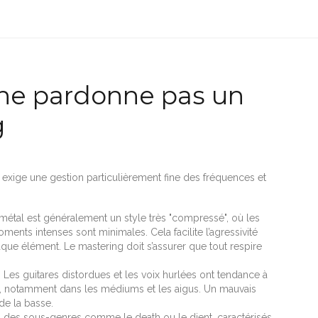
 ne pardonne pas un
g
 exige une gestion particulièrement fine des fréquences et
métal est généralement un style très "compressé", où les
nts intenses sont minimales. Cela facilite l’agressivité
que élément. Le mastering doit s’assurer que tout respire
 Les guitares distordues et les voix hurlées ont tendance à
, notamment dans les médiums et les aigus. Un mauvais
 de la basse.
s des sous-genres comme le death ou le djent, caractérisés