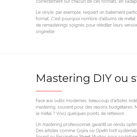
correctement sur chacun de ces formats, en s’adapta
Le vinyle, par exemple, requiert un traitement parti
format. C'est pourquoi nombre d'albums de métal c
de remasterings soignés pour rééditer leurs versio
originelle.
Mastering DIY ou s
Face aux outils modernes, beaucoup d'artistes ind
mastering, souvent pour des raisons budgétaires. 
le métal ? Voici quelques points de réflexion :
Un mastering professionnel garantit un rendu optima
Des artistes comme Gojira ou Opeth font systémat
Sound ou Fascination Street Studios pour sculpture