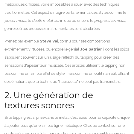
mélodiques difficiles, voire impossibles à jouer avec des techniques
traditionnelles. Cet aspect s’intègre parfaitement à des styles comme le
power metal
, le
death metal
technique ou encore le
progressive metal
,
genres où les prouesses instrumentales sont célébrées.
Prenez par exemple
Steve Vai
, connu pour ses compositions
extrêmement virtuoses, ou encore le génial
Joe Satriani
, dont les solos
s’appuient souvent sur un usage réfléchi du tapping pour créer des
sensations d'apesanteur musicale. Ces artistes utilisent le tapping non
pas comme un simple effet de style, mais comme un outil narratif, offrant
des émotions que la technique "habituelle" ne peut pas transmettre.
2. Une génération de
textures sonores
Si le tapping est si prisé dans le métal, c’est aussi pour sa capacité unique
à ajouter plus qu’une simple ligne mélodique. Chaque contact sur une
corde crée une note à l’attaque distincte et un son qui semble venir de