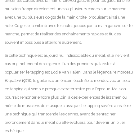
pincer les cordes avec la main droite (ou gauche pour les gauchers), le
musicien frappe directement une ou plusieurs cordes sur le manche
avec une ou plusieurs doigts de la main droite, produisant ainsi une
note. Ce geste, combiné avec les notes jouées par la main gauche sur le
manche, permet de réaliser des enchaînements rapides et fluides,
souvent impossibles à atteindre autrement.
Si cette technique est aujourd’hui indissociable du métal, elle ne vient
pas originellement de ce genre. L’un des premiers guitaristes à
populariser le tapping est Eddie Van Halen. Dans le légendaire morceau
Eruption
(1978), le guitariste américain électrifie le monde avec un solo
en tapping qui semble presque extraterrestre pour l’époque. Mais on
pourrait remonter encore plus loin, à des expériences de jazzmen ou
même de musiciens de musique classique. Le tapping s’avère ainsi être
une technique qui transcende les genres, avant de s’enraciner
profondément dans le métal où elle évoluera pour devenir un pilier
esthétique.