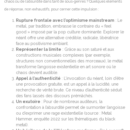
chaos ou de l’absurdité dans tant de sous-genres ? Quelques éléments
de réponse, non exhaustifs, pour cerner cette impulsion :
Rupture frontale avec l’optimisme mainstream
: Le
métal, par tradition, embrasse le contraire du « feel
good » imposé par la pop culture dominante. Explorer le
néant offre une alternative crédible, radicale, libératrice
face au positivisme ambiant.
Représenter la limite
: Grâce au son saturé et aux
constructions musicales complexes (par exemple,
structures non conventionnelles des morceaux), le métal
transforme l’angoisse existentielle en art sonore où le
chaos devient audible.
Appel à l’authenticité
: L’invocation du néant, loin d’être
une provocation gratuite, est un appel à la lucidité, une
recherche de vérité brute. Ce niveau d’authenticité séduit
des fans lassés des discours prémâchés.
Un exutoire
: Pour de nombreux auditeurs, la
confrontation à l’absurdité permet de surmonter l’angoisse
ou d’exprimer une rage existentielle (source : Metal
Hammer, enquête 2022 sur les thématiques du black
metal).