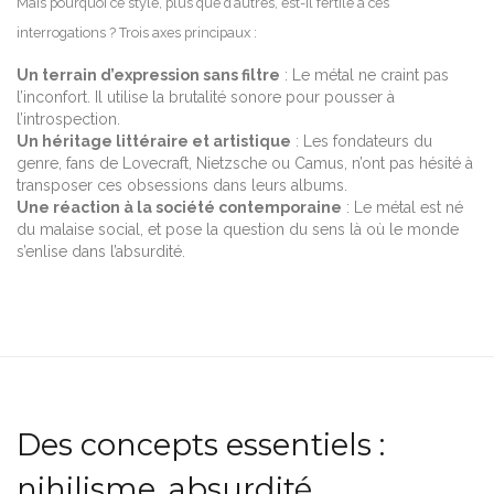
Mais pourquoi ce style, plus que d’autres, est-il fertile à ces
interrogations ? Trois axes principaux :
Un terrain d’expression sans filtre
: Le métal ne craint pas
l’inconfort. Il utilise la brutalité sonore pour pousser à
l’introspection.
Un héritage littéraire et artistique
: Les fondateurs du
genre, fans de Lovecraft, Nietzsche ou Camus, n’ont pas hésité à
transposer ces obsessions dans leurs albums.
Une réaction à la société contemporaine
: Le métal est né
du malaise social, et pose la question du sens là où le monde
s’enlise dans l’absurdité.
Des concepts essentiels :
nihilisme, absurdité,