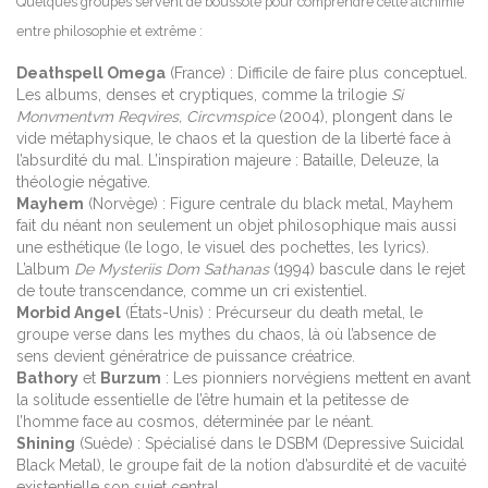
Quelques groupes servent de boussole pour comprendre cette alchimie
entre philosophie et extrême :
Deathspell Omega
(France) : Difficile de faire plus conceptuel.
Les albums, denses et cryptiques, comme la trilogie
Si
Monvmentvm Reqvires, Circvmspice
(2004), plongent dans le
vide métaphysique, le chaos et la question de la liberté face à
l’absurdité du mal. L’inspiration majeure : Bataille, Deleuze, la
théologie négative.
Mayhem
(Norvège) : Figure centrale du black metal, Mayhem
fait du néant non seulement un objet philosophique mais aussi
une esthétique (le logo, le visuel des pochettes, les lyrics).
L’album
De Mysteriis Dom Sathanas
(1994) bascule dans le rejet
de toute transcendance, comme un cri existentiel.
Morbid Angel
(États-Unis) : Précurseur du death metal, le
groupe verse dans les mythes du chaos, là où l’absence de
sens devient génératrice de puissance créatrice.
Bathory
et
Burzum
: Les pionniers norvégiens mettent en avant
la solitude essentielle de l’être humain et la petitesse de
l’homme face au cosmos, déterminée par le néant.
Shining
(Suède) : Spécialisé dans le DSBM (Depressive Suicidal
Black Metal), le groupe fait de la notion d’absurdité et de vacuité
existentielle son sujet central.