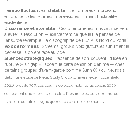
Tempo fluctuant vs. stabilité
: De nombreux morceaux
empruntent des rythmes imprévisibles, mimant l’instabilité
existentielle.
Dissonance et atonalité
: Ces phénomènes musicaux servent
à éviter la résolution — exactement ce que fait la pensée de
l’absurde (exemple : la discographie de Blut Aus Nord ou Portal).
Voix déformées
: Screams, growls, voix gutturales subliment la
détresse, la colère face au vide.
Silences stratégiques
: L’absence de son, souvent utilisée en
rupture (« air gap »), accentue cette sensation d’abîme — chez
certains groupes d’avant-garde comme Sunn O))) ou Neurosis.
Selon une étude de Metal Study Group (Université de Huddersfield,
2021), près de 30 % des albums de black metal sortis depuis 2000
comportent une référence directe à l’absurdité ou au vide dans leur
livret ou leur titre — signe que cette veine ne se dément pas.