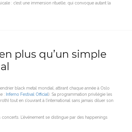
icale : c’est une immersion rituelle, qui convoque autant la
bien plus qu’un simple
al
alendrier black metal mondial, attirant chaque année à Oslo
ce :
Inferno Festival Official
). Sa programmation privilégie les
oth) tout en s’ouvrant à l’international sans jamais diluer son
s concerts. L’événement se distingue par des happenings