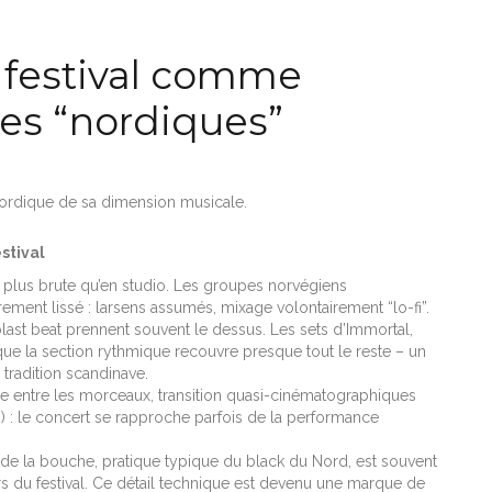
e festival comme
les “nordiques”
nordique de sa dimension musicale.
stival
nt plus brute qu’en studio. Les groupes norvégiens
rement lissé : larsens assumés, mixage volontairement “lo-fi”.
last beat prennent souvent le dessus. Les sets d’Immortal,
que la section rythmique recouvre presque tout le reste – un
 tradition scandinave.
e entre les morceaux, transition quasi-cinématographiques
) : le concert se rapproche parfois de la performance
 de la bouche, pratique typique du black du Nord, est souvent
ors du festival. Ce détail technique est devenu une marque de