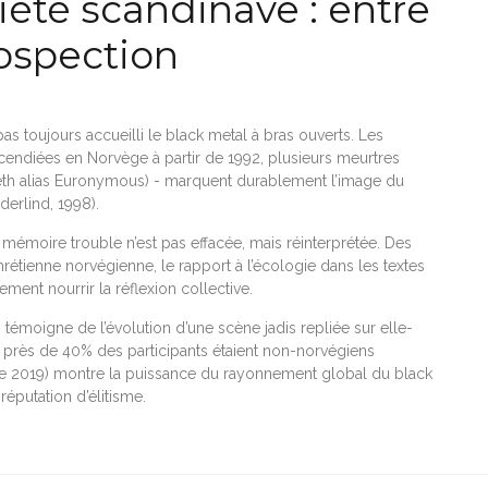
iété scandinave : entre
rospection
as toujours accueilli le black metal à bras ouverts. Les
cendiées en Norvège à partir de 1992, plusieurs meurtres
eth alias Euronymous) - marquent durablement l’image du
erlind, 1998).
e mémoire trouble n’est pas effacée, mais réinterprétée. Des
chrétienne norvégienne, le rapport à l’écologie dans les textes
ment nourrir la réflexion collective.
i témoigne de l’évolution d’une scène jadis repliée sur elle-
o, près de 40% des participants étaient non-norvégiens
sse 2019) montre la puissance du rayonnement global du black
réputation d’élitisme.