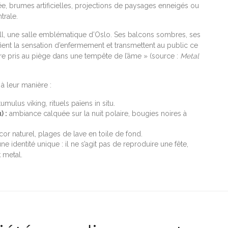
e, brumes artificielles, projections de paysages enneigés ou
trale.
Hall, une salle emblématique d’Oslo. Ses balcons sombres, ses
fient la sensation d’enfermement et transmettent au public ce
tre pris au piège dans une tempête de l’âme » (source :
Metal
à leur manière :
mulus viking, rituels païens in situ.
 :
ambiance calquée sur la nuit polaire, bougies noires à
cor naturel, plages de lave en toile de fond.
ne identité unique : il ne s’agit pas de reproduire une fête,
 metal.