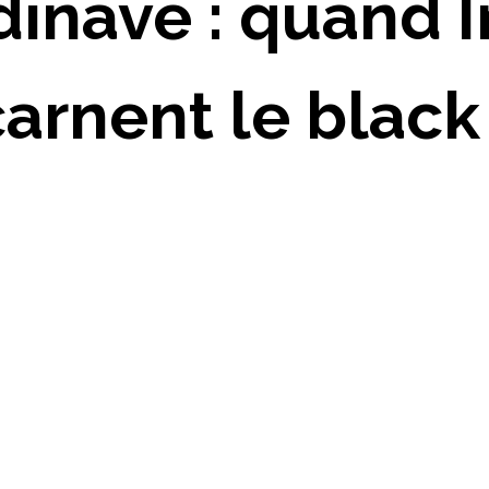
inave : quand I
carnent le black