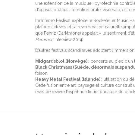
une extension de la musique : pyrotechnie contrôlé
d’églises brûlées. L’émotion brute, viscérale, est cen
Le Inferno Festival exploite le Rockefeller Music 
plafonds élevés et sa reverberation naturelle ampli
que Fenriz (Darkthrone) appelait « le sentiment d’ê
Hammer
, interview 2014).
D’autres festivals scandinaves adoptent l’immersion 
Midgardsblot (Norvège) :
concerts au pied d’un tu
Black Christmass (Suède, désormais suspendu)
foison.
Heavy Metal Festival (Islande) :
utilisation du dé
Cette fusion entre art, paysage et culture construit u
mais de revivre l’esprit nordique fondateur du black