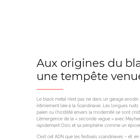
Aux origines du bl
une tempête venue
Le black metal n’est pas né dans un garage anodin.
intimement liée à la Scandinavie. Les longues nuits
païen ou l’hostilité envers la modernité se sont cris
L’émergence de la « seconde vague » avec Mayhem
rapidement Oslo et sa périphérie comme un épicentr
C’est cet ADN que les festivals scandinaves – et, e