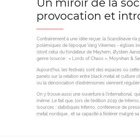
Un miroir de la soc
provocation et int
Contrairement à une idée reçue, la Scandinavie n’a p
polémiques de l’époque Varg Vikernes - églises in
(dont celui du fondateur de Mayhem, Øystein Aars
genre (source : « Lords of Chaos », Moynihan & Sød
Aujourd’hui, les festivals sont des espaces où cett
panels sur la relation entre black metal et culture 
ou la dénonciation d’extrémismes viennent régulière
On y trouve aussi une ouverture à l’international, qu
même. Le fait que, lors de l’édition 2019 de Infern
(sources : statistiques Inferno, conférence de pre
metal nordique… et sa capacité à fédérer malgré sa 