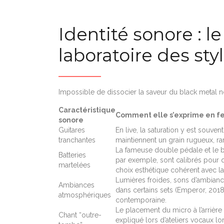
Identité sonore : l
laboratoire des sty
Impossible de dissocier la saveur du black metal 
Caractéristique
Comment elle s’exprime en fe
sonore
Guitares
En live, la saturation y est souve
tranchantes
maintiennent un grain rugueux, ra
La fameuse double pédale et le b
Batteries
par exemple, sont calibrés pour 
martelées
choix esthétique cohérent avec la
Lumières froides, sons d’ambianc
Ambiances
dans certains sets (Emperor, 2018
atmosphériques
contemporaine.
Le placement du micro à l’arrière
Chant “outre-
expliqué lors d’ateliers vocaux l