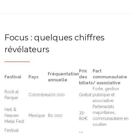
Focus : quelques chiffres
révélateurs
Prix
Part
Fréquentation
Festival
Pays
des
communautaire
annuelle
billets
/ associative
Forte, gestion
Rock al
Colombie
400 000
Gratuit
publique et
Parque
associative
Partenariats
Hell &
35-
majoritaires,
Heaven
Mexique
80 000
80€
communautaire en
Metal Fest
soutien
Festival