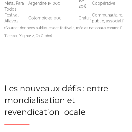
10-
Metal Para
Argentine
15 000
Coopérative
20€
Todos
Festival
Communautaire,
Colombie
30 000
Gratuit
Altavoz
public, associatif
(Source : données publiques des festivals, médias nationaux comme El
Tiempo, Página12, G1 Globo)
Les nouveaux défis : entre
mondialisation et
revendication locale