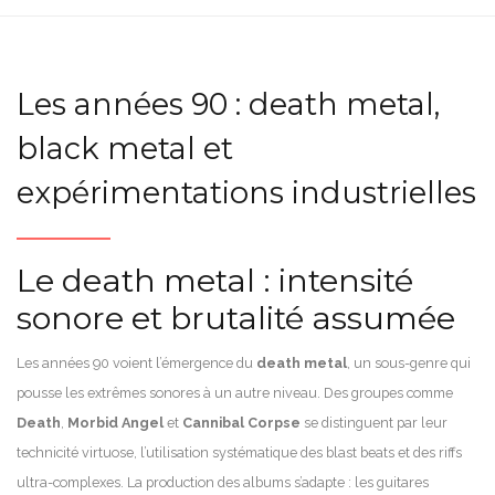
Les années 90 : death metal,
black metal et
expérimentations industrielles
Le death metal : intensité
sonore et brutalité assumée
Les années 90 voient l’émergence du
death metal
, un sous-genre qui
pousse les extrêmes sonores à un autre niveau. Des groupes comme
Death
,
Morbid Angel
et
Cannibal Corpse
se distinguent par leur
technicité virtuose, l’utilisation systématique des blast beats et des riffs
ultra-complexes. La production des albums s’adapte : les guitares