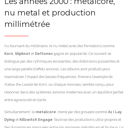
Les années 2000 : metalcore,
nu metal et production
millimétrée
Au tournant du millénaire, le nu metal avec des formations comme
Korn
,
Slipknot
et
Deftones
gagne en popularité. Ce courant se
distingue par des rythmiques écrasantes, des distorsions puissantes et
une large palette d’effets sonores. Les albums sont produits pour
maximaliser l'impact des basses fréquences. Prenons l’exemple de
Follow the Leader
de Korn, où chaque morceau semble conçu pour
résonner dans des systèmes sonores modernes avec un équilibre parfait
entre agressivité et clarté.
Simultanément, le
metalcore
, mené par des groupes comme
As I Lay
Dying
et
Killswitch Engage
, favorise des productions ultra-propres et
des dynamiques marquées entre les passages mélodiques et brutaux. La