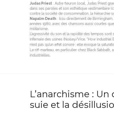
Judas Priest
: Autre fleuron local, Judas Priest gr
dans ses paroles et son esthétique vestimentaire (c
contre la société de consommation, la hiérarchie soc
Napalm Death
: Issu directement de Birmingham,
années 1980, avec des chansons aussi courtes que b
militarisme.
L’agressivité du son et la rapidité des tempos so
infernale des usines (Noisey/Vice, “How industrial 
n’est pas qu’un effet sonore : elle évoque la satura
Le riff-marteau, en particulier chez Black Sabbath
industrielles.
L’anarchisme : Un 
suie et la désillusi