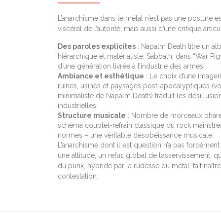
L’anarchisme dans le métal n’est pas une posture est
viscéral de l’autorité, mais aussi d’une critique art
Des paroles explicites
: Napalm Death titre un al
hiérarchique et matérialiste. Sabbath, dans “War Pig
d’une génération livrée à l’industrie des armes.
Ambiance et esthétique
: Le choix d’une imager
ruines, usines et paysages post-apocalyptiques (voi
minimaliste de Napalm Death) traduit les désillusi
industrielles.
Structure musicale
: Nombre de morceaux phares 
schéma couplet-refrain classique du rock mainstre
normes – une véritable désobéissance musicale.
L’anarchisme dont il est question n’a pas forcémen
une attitude, un refus global de l’asservissement, qu
du punk, hybridé par la rudesse du métal, fait naîtr
contestation.