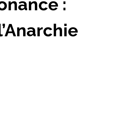
onance :
l’Anarchie