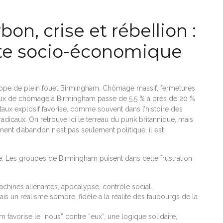
on, crise et rébellion :
xte socio-économique
frappe de plein fouet Birmingham. Chômage massif, fermetures
e taux de chômage à Birmingham passe de 5,5 % à près de 20 %
taux explosif favorise, comme souvent dans l’histoire des
dicaux. On retrouve ici le terreau du punk britannique, mais
iment d’abandon n’est pas seulement politique, il est
rme. Les groupes de Birmingham puisent dans cette frustration
achines aliénantes, apocalypse, contrôle social.
is un réalisme sombre, fidèle à la réalité des faubourgs de la
 favorise le “nous” contre “eux”, une logique solidaire,