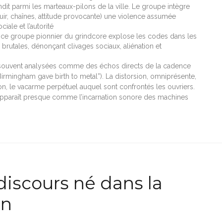
andit parmi les marteaux-pilons de la ville. Le groupe intègre
uir, chaînes, attitude provocante) une violence assumée
iale et l’autorité
 ce groupe pionnier du grindcore explose les codes dans les
rutales, dénonçant clivages sociaux, aliénation et
nt souvent analysées comme des échos directs de la cadence
Birmingham gave birth to metal”). La distorsion, omniprésente,
tion, le vacarme perpétuel auquel sont confrontés les ouvriers.
, apparaît presque comme l’incarnation sonore des machines
discours né dans la
on