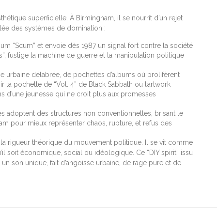
hétique superficielle. À Birmingham, il se nourrit d’un rejet
iculée des systèmes de domination :
bum “Scum” et envoie dès 1987 un signal fort contre la société
s”, fustige la machine de guerre et la manipulation politique
ie urbaine délabrée, de pochettes d’albums où prolifèrent
r la pochette de “Vol. 4” de Black Sabbath ou l’artwork
ons d’une jeunesse qui ne croit plus aux promesses
adoptent des structures non conventionnelles, brisant le
am pour mieux représenter chaos, rupture, et refus des
t la rigueur théorique du mouvement politique. Il se vit comme
’il soit économique, social ou idéologique. Ce “DIY spirit” issu
e un son unique, fait d’angoisse urbaine, de rage pure et de