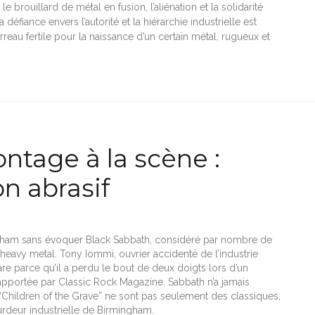
 le brouillard de métal en fusion, l’aliénation et la solidarité
a défiance envers l’autorité et la hiérarchie industrielle est
eau fertile pour la naissance d’un certain métal, rugueux et
ntage à la scène :
n abrasif
ngham sans évoquer Black Sabbath, considéré par nombre de
 heavy metal. Tony Iommi, ouvrier accidenté de l’industrie
re parce qu’il a perdu le bout de deux doigts lors d’un
apportée par Classic Rock Magazine. Sabbath n’a jamais
 “Children of the Grave” ne sont pas seulement des classiques,
ourdeur industrielle de Birmingham.