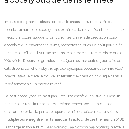
Impossible d’ignorer l’obsession pour le chaos, la ruine et la fin du
monde qui hante les sous-genres extrêmes du metal. Death metal, black
metal, grindcore, sludge, crust punk : les univers de désolation post-
apocalyptique traversent albums, pochettes et lyrics. Ce goût pour la fin
ne date pas d’hier : il s’enracine dans le contexte culturel et historique du
XXe siècle. Depuis les grandes crises (guerres mondiales, guerre froide,
catastrophe de Tchernobyl) jusqu'aux dystopies populaires comme
Mad
Max
ou
1984
, le metal a trouvé un terrain d’expression privilégié dans la
représentation d’un monde ravagé.
La post-apocalypse, ce n’est pas juste une esthétique visuelle. C’est un
prisme pour revisiter nos peurs : l’effondrement social, le collapse
environnemental, la perte de repères. Au fil des décennies, la scène a
multiplié les enregistrements marquants autour de ces thèmes. En 1982,
Discharge et son album
Hear Nothing See Nothing Say Nothing
injecte la