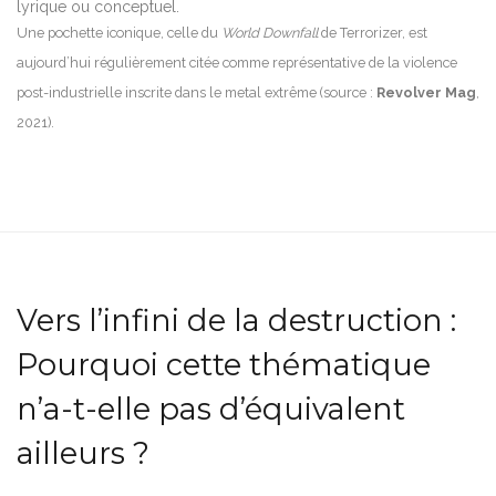
lyrique ou conceptuel.
Une pochette iconique, celle du
World Downfall
de Terrorizer, est
aujourd’hui régulièrement citée comme représentative de la violence
post-industrielle inscrite dans le metal extrême (source :
Revolver Mag
,
2021).
Vers l’infini de la destruction :
Pourquoi cette thématique
n’a-t-elle pas d’équivalent
ailleurs ?