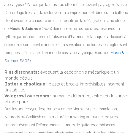
apocalypse ? Parce que la musique elle-même devient paysage dévasté.
L’accordage très bas, la distorsion, la compression extrême sur la batterie
: tout évoque le chaos, le bruit, l’intensité de la déflagration. Une étude
de
Music & Science
(2021) démontre que les textures abrasives, la
rythmique déséquilibrée et l’absence d’harmonie classique participent à
créer un « sentiment d’anomie », la sensation que toutes les règles sont
rompues — à l’image d’un monde post-apocalyptique (source :
Music &
Science, SAGE
).
Riffs dissonants :
évoquent la cacophonie mécanique d’un
monde détruit.
Batterie chaotique :
blasts et breaks imprévisibles incarnent
l’instabilité.
Voix growl ou scream :
humanité déformée, entre cri de survie
et rage pure.
Dès les années 90, des groupes comme Morbid Angel, Immolation,
Neurosis ou Godflesh ont structuré leur writing autour de textures
sonores évoquant l’effondrement — murs de guitares, ambiances
oppressantes, superpositions électroniques ou industrielles. Même les