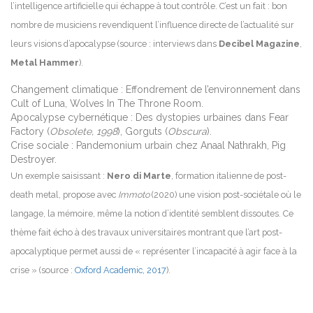
l’intelligence artificielle qui échappe à tout contrôle. C’est un fait : bon
nombre de musiciens revendiquent l’influence directe de l’actualité sur
leurs visions d’apocalypse (source : interviews dans
Decibel Magazine
,
Metal Hammer
).
Changement climatique : Effondrement de l’environnement dans
Cult of Luna, Wolves In The Throne Room.
Apocalypse cybernétique : Des dystopies urbaines dans Fear
Factory (
Obsolete, 1998
), Gorguts (
Obscura
).
Crise sociale : Pandemonium urbain chez Anaal Nathrakh, Pig
Destroyer.
Un exemple saisissant :
Nero di Marte
, formation italienne de post-
death metal, propose avec
Immoto
(2020) une vision post-sociétale où le
langage, la mémoire, même la notion d’identité semblent dissoutes. Ce
thème fait écho à des travaux universitaires montrant que l’art post-
apocalyptique permet aussi de « représenter l’incapacité à agir face à la
crise » (source :
Oxford Academic, 2017
).