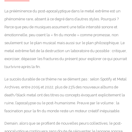
La prééminence du post-apocalyptique dans le metal extrême est un
phénomène rare, absent à ce degré dans d’autres styles. Pourquoi ?
Parce que peu de musiques assument une telle intensité sonore et
émotionnelle, peu osent la « fin du monde » comme promesse, non
seulement sur le plan musical mais aussi sur le plan philosophique. Le
metal extrême fait de la destruction un laboratoire du possible : critiquer,
exorciser, dépasser les fractures du présent pour explorer ce qui pourrait
(sur)vivre après la fin.
Le succès durable de ce thème ne se dément pas : selon Spotify et Metal
Archives, entre 2005 et 2022, plus de 23% des nouveaux albums de
death/black metal ont des titres ou concepts évoquant explicitement la
ruine, l’apocalypse ou le post-humanisme. Preuve par le volume : la
fascination pour la fin du monde reste un moteur créatif inépuisable.
Demain, alors que se profilent de nouvelles peurs collectives, le post-
apocalyptique continuera sans doute de réinventer le langage sonore