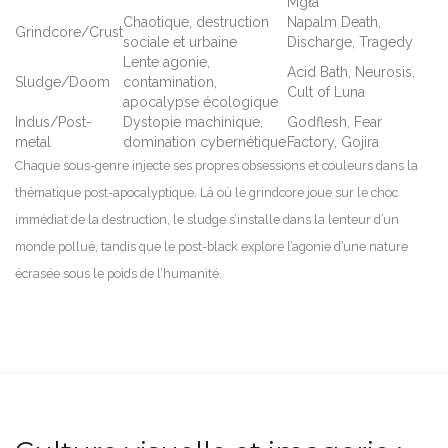
Mgła
Chaotique, destruction
Napalm Death,
Grindcore/Crust
sociale et urbaine
Discharge, Tragedy
Lente agonie,
Acid Bath, Neurosis,
Sludge/Doom
contamination,
Cult of Luna
apocalypse écologique
Indus/Post-
Dystopie machinique,
Godflesh, Fear
metal
domination cybernétique
Factory, Gojira
Chaque sous-genre injecte ses propres obsessions et couleurs dans la
thématique post-apocalyptique. Là où le grindcore joue sur le choc
immédiat de la destruction, le sludge s’installe dans la lenteur d’un
monde pollué, tandis que le post-black explore l’agonie d’une nature
écrasée sous le poids de l’humanité.