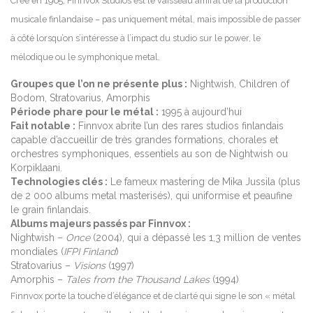
Créé en 1965, Finnvox Studios est le vaisseau amiral de la production
musicale finlandaise – pas uniquement métal, mais impossible de passer
à côté lorsqu’on s’intéresse à l’impact du studio sur le power, le
mélodique ou le symphonique metal.
Groupes que l’on ne présente plus :
Nightwish, Children of
Bodom, Stratovarius, Amorphis
Période phare pour le métal :
1995 à aujourd’hui
Fait notable :
Finnvox abrite l’un des rares studios finlandais
capable d’accueillir de très grandes formations, chorales et
orchestres symphoniques, essentiels au son de Nightwish ou
Korpiklaani.
Technologies clés :
Le fameux mastering de Mika Jussila (plus
de 2 000 albums metal masterisés), qui uniformise et peaufine
le grain finlandais.
Albums majeurs passés par Finnvox :
Nightwish –
Once
(2004), qui a dépassé les 1,3 million de ventes
mondiales (
IFPI Finland
)
Stratovarius –
Visions
(1997)
Amorphis –
Tales from the Thousand Lakes
(1994)
Finnvox porte la touche d’élégance et de clarté qui signe le son « métal