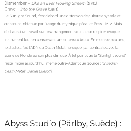
Dismember –
Like an Ever Flowing Stream
(1991)
Grave –
Into the Grave
(1991)
Le Sunlight Sound, c’est d’abord une distorsion de guitare abyssale et
crasseuse, obtenue par l’usage du mythique pédalier Boss HM-2. Mais
c’est aussi un travail sur les arrangements qui laisse respirer chaque
instrument tout en conservant une intensité brute. En moins de dix ans,
le studio a fixé l’ADN du Death Metal nordique, par contraste avec la
scène de Floride au son plus clinique. À tel point que la "Sunlight sound"
reste imitée aujourd’hui, même outre-Atlantique (source :
“Swedish
Death Metal”, Daniel Ekeroth
).
Abyss Studio (Pärlby, Suède) :