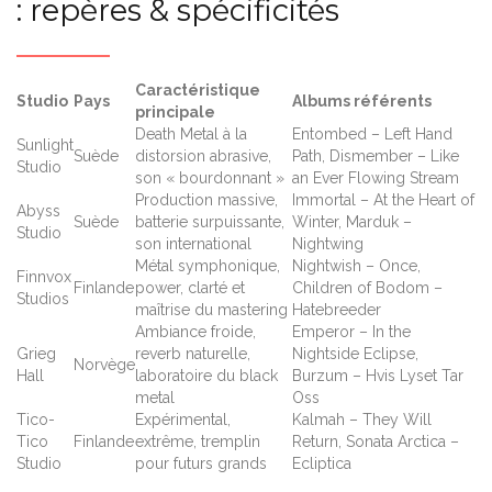
: repères & spécificités
Caractéristique
Studio
Pays
Albums référents
principale
Death Metal à la
Entombed – Left Hand
Sunlight
Suède
distorsion abrasive,
Path, Dismember – Like
Studio
son « bourdonnant »
an Ever Flowing Stream
Production massive,
Immortal – At the Heart of
Abyss
Suède
batterie surpuissante,
Winter, Marduk –
Studio
son international
Nightwing
Métal symphonique,
Nightwish – Once,
Finnvox
Finlande
power, clarté et
Children of Bodom –
Studios
maîtrise du mastering
Hatebreeder
Ambiance froide,
Emperor – In the
Grieg
reverb naturelle,
Nightside Eclipse,
Norvège
Hall
laboratoire du black
Burzum – Hvis Lyset Tar
metal
Oss
Tico-
Expérimental,
Kalmah – They Will
Tico
Finlande
extrême, tremplin
Return, Sonata Arctica –
Studio
pour futurs grands
Ecliptica