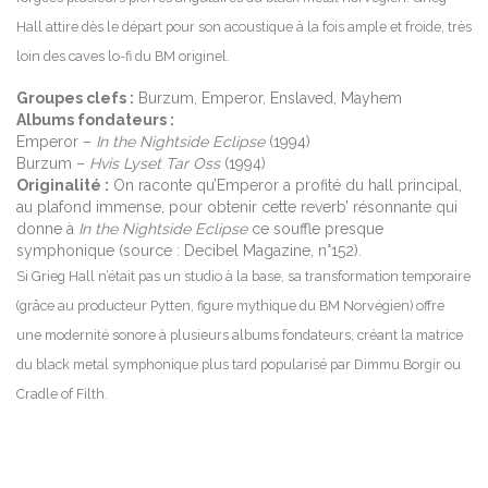
Hall attire dès le départ pour son acoustique à la fois ample et froide, très
loin des caves lo-fi du BM originel.
Groupes clefs :
Burzum, Emperor, Enslaved, Mayhem
Albums fondateurs :
Emperor –
In the Nightside Eclipse
(1994)
Burzum –
Hvis Lyset Tar Oss
(1994)
Originalité :
On raconte qu’Emperor a profité du hall principal,
au plafond immense, pour obtenir cette reverb’ résonnante qui
donne à
In the Nightside Eclipse
ce souffle presque
symphonique (source : Decibel Magazine, n°152).
Si Grieg Hall n’était pas un studio à la base, sa transformation temporaire
(grâce au producteur Pytten, figure mythique du BM Norvégien) offre
une modernité sonore à plusieurs albums fondateurs, créant la matrice
du black metal symphonique plus tard popularisé par Dimmu Borgir ou
Cradle of Filth.