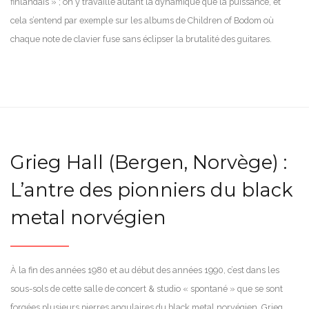
finlandais » ; on y travaille autant la dynamique que la puissance, et
cela s’entend par exemple sur les albums de Children of Bodom où
chaque note de clavier fuse sans éclipser la brutalité des guitares.
Grieg Hall (Bergen, Norvège) :
L’antre des pionniers du black
metal norvégien
À la fin des années 1980 et au début des années 1990, c’est dans les
sous-sols de cette salle de concert & studio « spontané » que se sont
forgées plusieurs pierres angulaires du black metal norvégien. Grieg