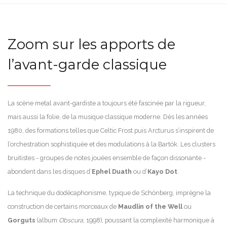
Zoom sur les apports de
l’avant-garde classique
La scène metal avant-gardiste a toujours été fascinée par la rigueur,
mais aussi la folie, de la musique classique moderne. Dès les années
1980, des formations telles que Celtic Frost puis Arcturus s’inspirent de
l’orchestration sophistiquée et des modulations à la Bartók. Les clusters
bruitistes - groupes de notes jouées ensemble de façon dissonante -
abondent dans les disques d’
Ephel Duath
ou d’
Kayo Dot
.
La technique du dodécaphonisme, typique de Schönberg, imprègne la
construction de certains morceaux de
Maudlin of the Well
ou
Gorguts
(album
Obscura
, 1998), poussant la complexité harmonique à