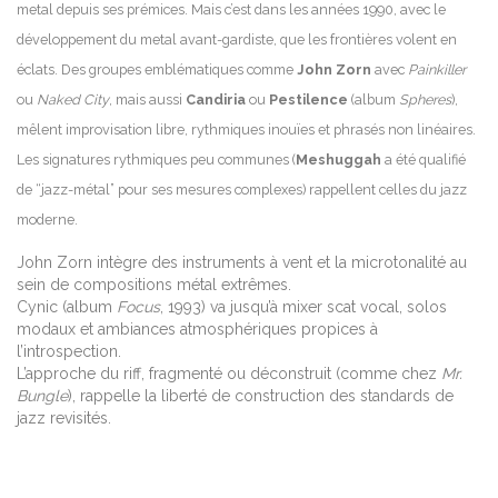
metal depuis ses prémices. Mais c’est dans les années 1990, avec le
développement du metal avant-gardiste, que les frontières volent en
éclats. Des groupes emblématiques comme
John Zorn
avec
Painkiller
ou
Naked City
, mais aussi
Candiria
ou
Pestilence
(album
Spheres
),
mêlent improvisation libre, rythmiques inouïes et phrasés non linéaires.
Les signatures rythmiques peu communes (
Meshuggah
a été qualifié
de “jazz-métal” pour ses mesures complexes) rappellent celles du jazz
moderne.
John Zorn intègre des instruments à vent et la microtonalité au
sein de compositions métal extrêmes.
Cynic (album
Focus
, 1993) va jusqu’à mixer scat vocal, solos
modaux et ambiances atmosphériques propices à
l’introspection.
L’approche du riff, fragmenté ou déconstruit (comme chez
Mr.
Bungle
), rappelle la liberté de construction des standards de
jazz revisités.