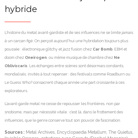
hybride
L’histoire du metal avant-gardiste et de ses influences ne se limite jamais
à un carcan figé. On perçoit aujourd’hui une hybridation toujours plus
poussée : électronique glitchy et jazz fusion chez
Car Bomb
, EBM et
doom chez
Oneirogen
, ou même musique de chambre chez
Ne
Obliviscaris
. Les échanges entre scènes sont désormais constants,
mondialisés, invités à tout repenser : des festivals comme Roadburn ou
Le Guess Who? consacrent chaque année une part croissante à ces
explorateurs.
L’avant-garde metal ne cesse de repousser les frontières, non par
snobisme, mais par nécessité vitale : c’est là, dans le frottement des
influences, que le genre conserve tout son pouvoir de fascination.
Sources :
Metal Archives, Encyclopaedia Metallum, The Quietus,