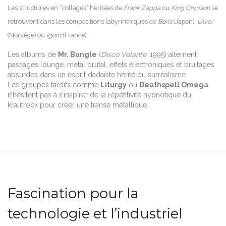
Les structures en “collages” héritées de
Frank Zappa
ou
King Crimson
se
retrouvent dans les compositions labyrinthiques de
Boris
(Japon),
Ulver
(Norvège) ou
Igorrr
(France).
Les albums de
Mr. Bungle
(
Disco Volante
, 1995) alternent
passages lounge, metal brutal, effets électroniques et bruitages
absurdes dans un esprit dadaïste hérité du surréalisme.
Les groupes tardifs comme
Liturgy
ou
Deathspell Omega
n’hésitent pas à s’inspirer de la répétitivité hypnotique du
krautrock pour créer une transe métallique.
Fascination pour la
technologie et l’industriel