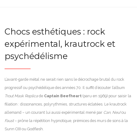
Chocs esthétiques : rock
expérimental, krautrock et
psychédélisme
L’avant-garde métal ne serait rien sans le décrochage brutal du rock
progressif ou psychédélique des années 70. Il suffit d’écouter l’album
Trout Mask Replica
de
Captain Beefheart
(paru en 1969) pour saisir la
filiation : dissonances, polyrythmies, structures éclatées. Le krautrock
allemand – un courant lui aussi expérimental mené par
Can
,
Neu!
ou
Faust
– prône la répétition hypnotique, prémices des murs de sons à la
Sunn O))) ou Godflesh.