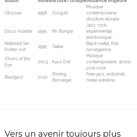
Album
Année
Artiste/Groupe
Influence majeure
Musique
Obscura
1998
Gorguts
contemporaine,
structure atonale
Jazz, rock
Disco Volante
1995
Mr. Bungle
expérimental,
électronique
Nattestid Ser
Black metal, folk
1999
Taake
Porten Vid
norvégienne
Musique
Choirs of the
2003
Kayo Dot
contemporaine, drone,
Eye
post-rock
Shining
Free-jazz, industriel,
Blackjazz
2010
(Norvège)
metal extrême
Vers un avenir toujours plus