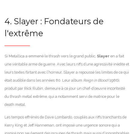
4. Slayer : Fondateurs de
l'extrême
Si Metallica a emmené le thrash vers le grand public,
Slayer
en a fait
une véritable arme de guerre. Avec leurs riffs d’une agressivité inédite et
leurs textes flirtant avec l’horreur, Slayer a repoussé les limites de ce qui
était audible dans les années 80. Leur album
Reign in Blood
(1986),
produit par Rick Rubin, demeure à ce jour un chef-d’œuvre incontesté
du thrash metal extrême, qui a notamment servi de matrice pour le
death metal.
Les tempos effrénés de Dave Lombardo, couplés aux riffs tranchants de
Kerry King et Jeff Hanneman, ont imposé une urgence sonore qui a
inspiré non seulement des groupes de thrash mais aussi d’innombrables