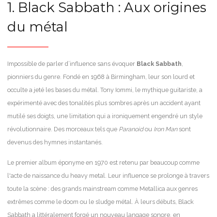
1. Black Sabbath : Aux origines
du métal
Impossible de parler d’influence sans évoquer
Black Sabbath
,
pionniers du genre. Fondé en 1968 à Birmingham, leur son lourd et
occulte a jeté les bases du métal. Tony Iommi, le mythique guitariste, a
expérimenté avec des tonalités plus sombres après un accident ayant
mutilé ses doigts, une limitation qui a ironiquement engendré un style
révolutionnaire. Des morceaux tels que
Paranoid
ou
Iron Man
sont
devenus des hymnes instantanés.
Le premier album éponyme en 1970 est retenu par beaucoup comme
l'acte de naissance du heavy metal. Leur influence se prolonge à travers
toute la scène : des grands mainstream comme Metallica aux genres
extrêmes comme le doom ou le sludge métal. À leurs débuts, Black
Sabbath a littéralement forgé un nouveau langage sonore, en