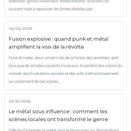
distorsion, growls caverneux, textes torturés : tout dans ce
courant visait à repousser les limites établies par...
04/05/2026
Fusion explosive : quand punk et métal
amplifient la voix de la révolte
Punk et métal, deux univers nés de la fureur des seventies, sont
plus que de simples courants musicaux. Ils portent des visions du
monde, des frustrations sociales et des soifs d’affranchissement.
Le croisement de ces scènes...
02/12/2025
Le métal sous influence : comment les
scènes locales ont transformé le genre
Difficile d’imaginer le métal sans le Royaume-Uni. Birmingham,