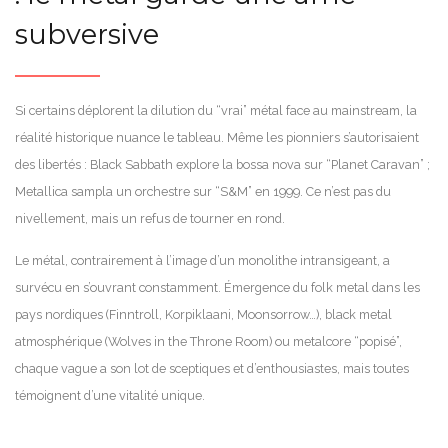
subversive
Si certains déplorent la dilution du “vrai” métal face au mainstream, la
réalité historique nuance le tableau. Même les pionniers s’autorisaient
des libertés : Black Sabbath explore la bossa nova sur “Planet Caravan” ;
Metallica sampla un orchestre sur “S&M” en 1999. Ce n’est pas du
nivellement, mais un refus de tourner en rond.
Le métal, contrairement à l’image d’un monolithe intransigeant, a
survécu en s’ouvrant constamment. Émergence du folk metal dans les
pays nordiques (Finntroll, Korpiklaani, Moonsorrow…), black metal
atmosphérique (Wolves in the Throne Room) ou metalcore “popisé”,
chaque vague a son lot de sceptiques et d’enthousiastes, mais toutes
témoignent d’une vitalité unique.