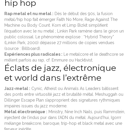
hip hop
Rap metal et nu metal :
Dès le début des 90s, la fusion
métal/hip hop fait émerger Faith No More, Rage Against The
Machine ou Body Count. Korn et Limp Bizkit simplifient
l’équation avec le nu metal ; Linkin Park ramène dans le giron un
public colossal. Le phénomène explose : “Hybrid Theory”
(Linkin Park, 2000) dépasse 27 millions de copies vendues
(source : Billboard).
Expériences plus radicales :
Le metalcore et le deathcore se
mêlent parfois au rap, cf. Emmure ou Hacktivist.
Éclats de jazz, électronique
et world dans l’extrême
Jazz-metal :
Cynic, Atheist ou Animals As Leaders bâtissent
des ponts entre virtuosité jazz et brutalité métal. Meshuggah ou
Dillinger Escape Plan s’approprient des signatures rythmiques
impaires issues du jazz moderne.
Métal électronique :
Ministry, Nine Inch Nails, puis Rammstein,
injectent de l’indus pur dans l’ADN du métal. Aujourd’hui, Igorrr
mélange breakcore, baroque, trip-hop et black metal avec une
ferveur inédite.