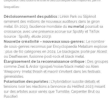
L’explosion des fusions entraîne des conséquences majeures, parmi
lesquelles :
Décloisonnement des publics :
Linkin Park ou Slipknot
ramènent des millions de nouveaux auditeurs dans le giron
métal. En 2023, l’audience mondiale du
nu metal
poursuit sa
croissance, avec une présence accrue sur Spotify et TikTok
(source : Spotify, étude 2023).
Nouvelle créativité – nouveaux sous-genres :
Le nombre
de sous-genres reconnus par Encyclopaedia Metallum explose
: plus de 60 catégories en 2024. Le blackgaze, porté par Alcest
ou Deafheaven, fusionne post-rock et black metal.
Élargissement de la reconnaissance critique :
Des groupes
comme Zeal & Ardor (gospel/noise/black metal) ou Alien
Weaponry (metal thrash et maori) s’invitent dans les festivals
généralistes.
Polarisation des puristes :
L’hybridation suscite débats et
tensions (voir les réactions à l’annonce du Hellfest 2023 misant
sur des artistes aussi variés que Turnstile, Carpenter Brut ou
Puscifer).