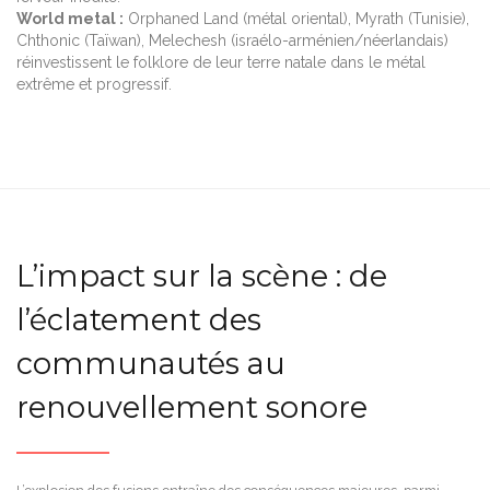
World metal :
Orphaned Land (métal oriental), Myrath (Tunisie),
Chthonic (Taïwan), Melechesh (israélo-arménien/néerlandais)
réinvestissent le folklore de leur terre natale dans le métal
extrême et progressif.
L’impact sur la scène : de
l’éclatement des
communautés au
renouvellement sonore