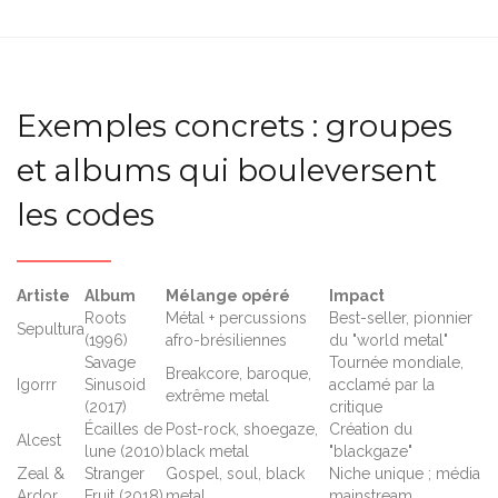
Exemples concrets : groupes
et albums qui bouleversent
les codes
Artiste
Album
Mélange opéré
Impact
Roots
Métal + percussions
Best-seller, pionnier
Sepultura
(1996)
afro-brésiliennes
du "world metal"
Savage
Tournée mondiale,
Breakcore, baroque,
Igorrr
Sinusoid
acclamé par la
extrême metal
(2017)
critique
Écailles de
Post-rock, shoegaze,
Création du
Alcest
lune (2010)
black metal
"blackgaze"
Zeal &
Stranger
Gospel, soul, black
Niche unique ; média
Ardor
Fruit (2018)
metal
mainstream