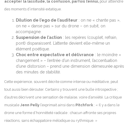
accepter la lassitude, la confusion, parfois l’ennui,
pour atteindre
des moments d’intensité extatique.
Dilution de l’ego de l’auditeur
: on ne « chante pas »,
on ne « danse pas » sur du drone – on subit, on
accompagne.
Suspension de l’action
: les repères (couplet, refrain,
pont) disparaissent. L’attente devient elle-même un
élément poétique.
Choc entre expectative et délivrance
: le moindre «
changement » – l’entrée d’un instrument, l’accentuation
d’une distorsion – prend une dimension démesurée après
des minutes de stabilité.
Cette expérience, souvent décrite comme intense ou méditative, peut
tout aussi bien dérouter. Certains y trouvent une bulle introspective ;
d’autres décrivent une sensation de malaise, voire d’anxiété. La critique
musicale
Jenn Pelly
l’exprimait ainsi dans
Pitchfork
: « Il y a dans le
drone une forme d’honnêteté radicale : chacun affronte ses propres
réactions, sans échappatoire mélodique ou rythmique. »