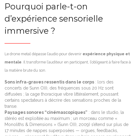
Pourquoi parle-t-on
d’expérience sensorielle
immersive ?
Le drone metal dépasse l’audio pour devenir
expérience physique et
mentale
. Il transforme l’auditeur en participant, l’obligeant à faire face à
la matière brute du son.
Sons infra-graves ressentis dans le corps
: lors des
concerts de Sunn O))), des fréquences sous 20 Hz sont
diffusées ; la cage thoracique vibre littéralement, poussant
certains spectateurs à décrire des sensations proches de la
transe.
Paysages sonores “cinémascopiques”
: dans le studio, la
stéréo est exploitée au maximum ; un morceau comme «
Monoliths & Dimensions » (Sunn O))), 2009) s’étend sur plus de
17 minutes de nappes superposées — orgues, feedbacks,