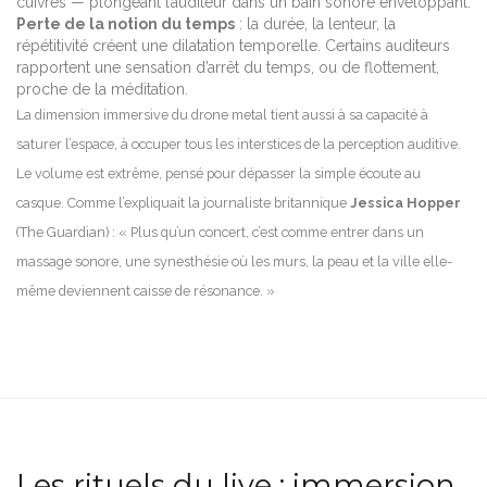
cuivres — plongeant l’auditeur dans un bain sonore enveloppant.
Perte de la notion du temps
: la durée, la lenteur, la
répétitivité créent une dilatation temporelle. Certains auditeurs
rapportent une sensation d’arrêt du temps, ou de flottement,
proche de la méditation.
La dimension immersive du drone metal tient aussi à sa capacité à
saturer l’espace, à occuper tous les interstices de la perception auditive.
Le volume est extrême, pensé pour dépasser la simple écoute au
casque. Comme l’expliquait la journaliste britannique
Jessica Hopper
(The Guardian) : « Plus qu’un concert, c’est comme entrer dans un
massage sonore, une synesthésie où les murs, la peau et la ville elle-
même deviennent caisse de résonance. »
Les rituels du live : immersion