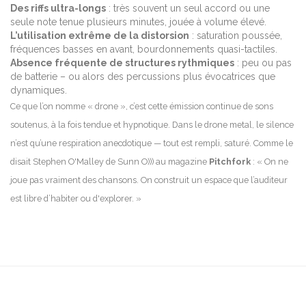
Des riffs ultra-longs
: très souvent un seul accord ou une
seule note tenue plusieurs minutes, jouée à volume élevé.
L’utilisation extrême de la distorsion
: saturation poussée,
fréquences basses en avant, bourdonnements quasi-tactiles.
Absence fréquente de structures rythmiques
: peu ou pas
de batterie – ou alors des percussions plus évocatrices que
dynamiques.
Ce que l’on nomme « drone », c’est cette émission continue de sons
soutenus, à la fois tendue et hypnotique. Dans le drone metal, le silence
n’est qu’une respiration anecdotique — tout est rempli, saturé. Comme le
disait Stephen O'Malley de Sunn O))) au magazine
Pitchfork
: « On ne
joue pas vraiment des chansons. On construit un espace que l’auditeur
est libre d’habiter ou d'explorer. »