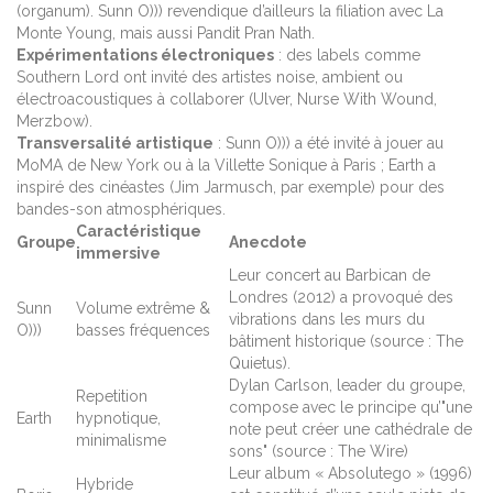
(organum). Sunn O))) revendique d’ailleurs la filiation avec La
Monte Young, mais aussi Pandit Pran Nath.
Expérimentations électroniques
: des labels comme
Southern Lord ont invité des artistes noise, ambient ou
électroacoustiques à collaborer (Ulver, Nurse With Wound,
Merzbow).
Transversalité artistique
: Sunn O))) a été invité à jouer au
MoMA de New York ou à la Villette Sonique à Paris ; Earth a
inspiré des cinéastes (Jim Jarmusch, par exemple) pour des
bandes-son atmosphériques.
Caractéristique
Groupe
Anecdote
immersive
Leur concert au Barbican de
Londres (2012) a provoqué des
Sunn
Volume extrême &
vibrations dans les murs du
O)))
basses fréquences
bâtiment historique (source : The
Quietus).
Dylan Carlson, leader du groupe,
Repetition
compose avec le principe qu’"une
Earth
hypnotique,
note peut créer une cathédrale de
minimalisme
sons" (source : The Wire)
Leur album « Absolutego » (1996)
Hybride