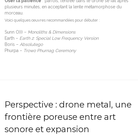
Oser la patience
: parfois, l’entrée dans le drone se fait après
plusieurs minutes, en acceptant la lente métamorphose du
morceau.
Voici quelques œuvres recommandées pour débuter :
Sunn O))) –
Monoliths & Dimensions
Earth –
Earth 2: Special Low Frequency Version
Boris –
Absolutego
Phurpa –
Trowo Phurnag Ceremony
Perspective : drone metal, une
frontière poreuse entre art
sonore et expansion