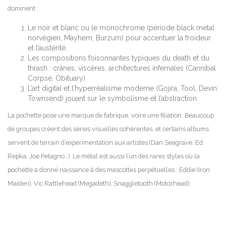
dominent :
Le noir et blanc ou le monochrome (période black metal
norvégien, Mayhem, Burzum) pour accentuer la froideur
et l’austérité.
Les compositions foisonnantes typiques du death et du
thrash : crânes, viscères, architectures infernales (Cannibal
Corpse, Obituary).
L’art digital et l’hyperréalisme moderne (Gojira, Tool, Devin
Townsend) jouant sur le symbolisme et l’abstraction.
La pochette pose une marque de fabrique, voire une filiation. Beaucoup
de groupes créent des séries visuelles cohérentes, et certains albums
servent de terrain d’expérimentation aux artistes (Dan Seagrave, Ed
Repka, Joe Petagno…). Le métal est aussi l’un des rares styles où la
pochette a donné naissance à des mascottes perpétuelles : Eddie (Iron
Maiden), Vic Rattlehead (Megadeth), Snaggletooth (Motörhead).