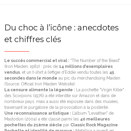
Du choc à l’icône : anecdotes
et chiffres clés
Le succès commercial et viral :
"The Number of the Beast"
(Iron Maiden, 1982) : près de
14 millions d’exemplaires
vendus
, et un t-shirt à l’effigie d’Eddie vendu toutes les
45
secondes dans le monde
au pic du merchandising Maiden
(Source: Official Iron Maiden Website).
La censure alimente la légende :
La pochette "Virgin Killer"
des Scorpions (1976) a été interdite sur Amazon et dans de
nombreux pays, mais a aussi été exposée dans des musées,
traversant le purgatoire de la provocation à la postérité.
Une reconnaissance artistique :
L’album "Leviathan" de
Mastodon (2004) a été classé parmi les
40 meilleures
pochettes du 21ème siècle
par
Classic Rock Magazine
.
Pochette et identité de marque :
Metallica a investi en