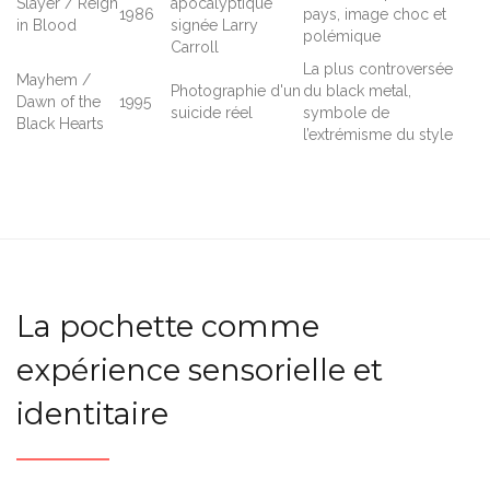
Slayer / Reign
apocalyptique
1986
pays, image choc et
in Blood
signée Larry
polémique
Carroll
La plus controversée
Mayhem /
Photographie d'un
du black metal,
Dawn of the
1995
suicide réel
symbole de
Black Hearts
l’extrémisme du style
La pochette comme
expérience sensorielle et
identitaire