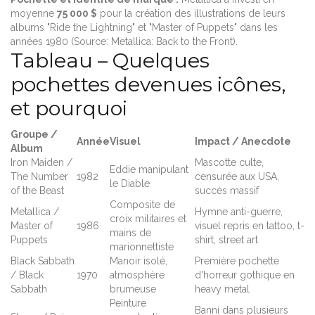
moyenne
75 000 $
pour la création des illustrations de leurs
albums "Ride the Lightning" et "Master of Puppets" dans les
années 1980 (Source: Metallica: Back to the Front).
Tableau – Quelques
pochettes devenues icônes,
et pourquoi
Groupe /
Année
Visuel
Impact / Anecdote
Album
Iron Maiden /
Mascotte culte,
Eddie manipulant
The Number
1982
censurée aux USA,
le Diable
of the Beast
succès massif
Composite de
Metallica /
Hymne anti-guerre,
croix militaires et
Master of
1986
visuel repris en tattoo, t-
mains de
Puppets
shirt, street art
marionnettiste
Black Sabbath
Manoir isolé,
Première pochette
/ Black
1970
atmosphère
d'horreur gothique en
Sabbath
brumeuse
heavy metal
Peinture
Banni dans plusieurs